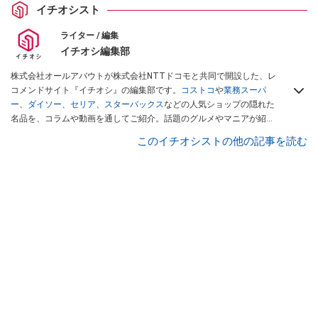
イチオシスト
ライター / 編集
イチオシ編集部
株式会社オールアバウトが株式会社NTTドコモと共同で開設した、レ
コメンドサイト『イチオシ』の編集部です。
コストコ
や
業務スーパ
ー
、
ダイソー
、
セリア
、
スターバックス
などの人気ショップの隠れた
名品を、コラムや動画を通してご紹介。話題のグルメやマニアが紹介
するアウトドア情報も満載です。配信しているコンテンツは専門家や
このイチオシストの他の記事を読む
インフルエンサーが実際に使用してレビューしています。毎日トレン
ド情報をお届けしているので、ぜひ
Googleニュースでフォロー
してく
ださい！