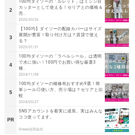
100均ダイソーの「ルレット」はミシン目
カッターとして使える！セリアとの価格＆
2
売...
2025/03/26
【100均】ダイソーの配線カバーはサイズ
展開が豊富！取り付け方は？賃貸で使え
3
る？
2025/01/31
100均ダイソーの「ラベルシール」は透明
で水に強い！100円でお買い得な厳選3
4
種...
2024/11/08
100均ダイソーの補修布おすすめ9選！簡
単シール◎使い方、売り場は？セリアと比
5
較
2024/03/27
SNSアカウントを着実に成長。実はみんな
ココ使ってます。
PR
Dreaw合同会社