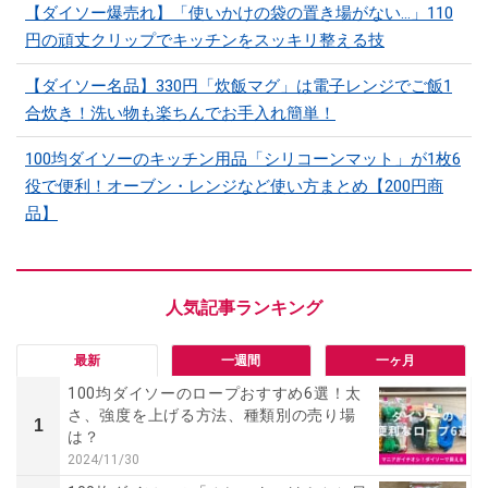
【ダイソー爆売れ】「使いかけの袋の置き場がない…」110
円の頑丈クリップでキッチンをスッキリ整える技
【ダイソー名品】330円「炊飯マグ」は電子レンジでご飯1
合炊き！洗い物も楽ちんでお手入れ簡単！
100均ダイソーのキッチン用品「シリコーンマット」​​が1枚6
役で便利！オーブン・レンジなど使い方まとめ【200円商
品】
最新
一週間
一ヶ月
100均ダイソーのロープおすすめ6選！太
さ、強度を上げる方法、種類別の売り場
1
は？
2024/11/30