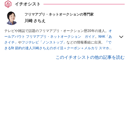
イチオシスト
フリマアプリ・ネットオークションの専門家
川崎 さちえ
テレビや雑誌で話題のフリマアプリ・オークション歴20年の達人。
オ
ールアバウト フリマアプリ・ネットオークション ガイド
。
NHK「あ
さイチ」
や
フジテレビ「ノンストップ」
などの情報番組に出演。
『で
きるfit 節約の達人川崎さちえのポイ活＋クーポン＋メルカリ スマホで
おトク術』（インプレス刊）
、
『「ゆる副業」のはじめかた メルカリ
このイチオシストの他の記事を読む
スマホ1つでスキマ時間に効率的に稼ぐ！』（翔泳社刊）
ほか著書多
数。ブログは
「川崎さちえのごちゃまぜ日記」
。
■経歴：2003年、夫が子育てをするために、突然会社を辞める。翌月
からの給料が０円になり、家にいながら、しかも空いた時間でできる
オークションに目をつける。しかし、取引の仕方がわからずに、まず
は落札者として参加。その後、出品者側にまわり、家の中の物を出品
しまくる。出品する物がほぼなくなってからは、仕入れを経験。ネッ
トオークションを生活の一部に取り入れるべく、「ネットオークショ
ンやフリマアプリは生活のインフラになる」という考えを持つ。また
消費税増税の社会においては、ネットオークションやフリマアプリが
家計の救世主になりえると考え、業者とは違う視点でユーザーとして
参加中。