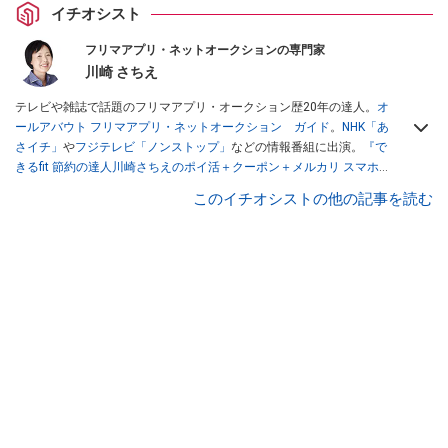
イチオシスト
フリマアプリ・ネットオークションの専門家
川崎 さちえ
テレビや雑誌で話題のフリマアプリ・オークション歴20年の達人。
オ
ールアバウト フリマアプリ・ネットオークション ガイド
。
NHK「あ
さイチ」
や
フジテレビ「ノンストップ」
などの情報番組に出演。
『で
きるfit 節約の達人川崎さちえのポイ活＋クーポン＋メルカリ スマホで
おトク術』（インプレス刊）
、
『「ゆる副業」のはじめかた メルカリ
このイチオシストの他の記事を読む
スマホ1つでスキマ時間に効率的に稼ぐ！』（翔泳社刊）
ほか著書多
数。ブログは
「川崎さちえのごちゃまぜ日記」
。
■経歴：2003年、夫が子育てをするために、突然会社を辞める。翌月
からの給料が０円になり、家にいながら、しかも空いた時間でできる
オークションに目をつける。しかし、取引の仕方がわからずに、まず
は落札者として参加。その後、出品者側にまわり、家の中の物を出品
しまくる。出品する物がほぼなくなってからは、仕入れを経験。ネッ
トオークションを生活の一部に取り入れるべく、「ネットオークショ
ンやフリマアプリは生活のインフラになる」という考えを持つ。また
消費税増税の社会においては、ネットオークションやフリマアプリが
家計の救世主になりえると考え、業者とは違う視点でユーザーとして
参加中。