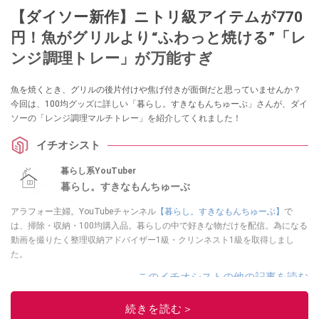
【ダイソー新作】ニトリ級アイテムが770
円！魚がグリルより“ふわっと焼ける”「レ
ンジ調理トレー」が万能すぎ
魚を焼くとき、グリルの後片付けや焦げ付きが面倒だと思っていませんか？
今回は、100均グッズに詳しい「暮らし。すきなもんちゅーぶ」さんが、ダイ
ソーの「レンジ調理マルチトレー」を紹介してくれました！
イチオシスト
暮らし系YouTuber
暮らし。すきなもんちゅーぶ
アラフォー主婦。YouTubeチャンネル
【暮らし。すきなもんちゅーぶ】
で
は、掃除・収納・100均購入品。暮らしの中で好きな物だけを配信。為になる
動画を撮りたく整理収納アドバイザー1級・クリンネスト1級を取得しまし
た。
このイチオシストの他の記事を読む
続きを読む＞