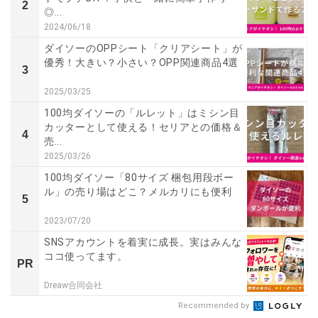
2
◎...
2024/06/18
ダイソーのOPPシート「クリアシート」が
優秀！大きい？小さい？OPP関連商品4選
3
2025/03/25
100均ダイソーの「ルレット」はミシン目
カッターとして使える！セリアとの価格＆
4
売...
2025/03/26
100均ダイソー「80サイズ 梱包用段ボー
ル」の売り場はどこ？メルカリにも便利
5
2023/07/20
SNSアカウントを着実に成長。実はみんな
ココ使ってます。
PR
Dreaw合同会社
Recommended by