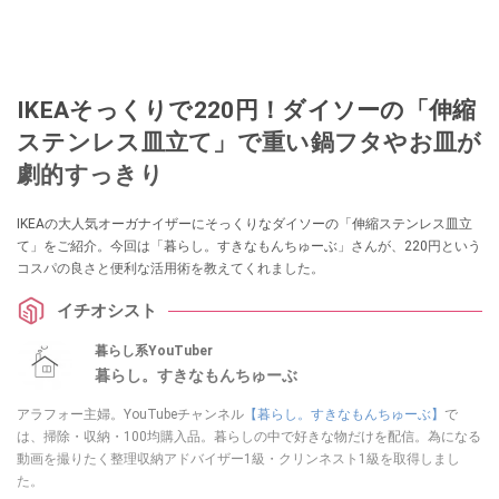
IKEAそっくりで220円！ダイソーの「伸縮
ステンレス皿立て」で重い鍋フタやお皿が
劇的すっきり
IKEAの大人気オーガナイザーにそっくりなダイソーの「伸縮ステンレス皿立
て」をご紹介。今回は「暮らし。すきなもんちゅーぶ」さんが、220円という
コスパの良さと便利な活用術を教えてくれました。
イチオシスト
暮らし系YouTuber
暮らし。すきなもんちゅーぶ
アラフォー主婦。YouTubeチャンネル
【暮らし。すきなもんちゅーぶ】
で
は、掃除・収納・100均購入品。暮らしの中で好きな物だけを配信。為になる
動画を撮りたく整理収納アドバイザー1級・クリンネスト1級を取得しまし
た。