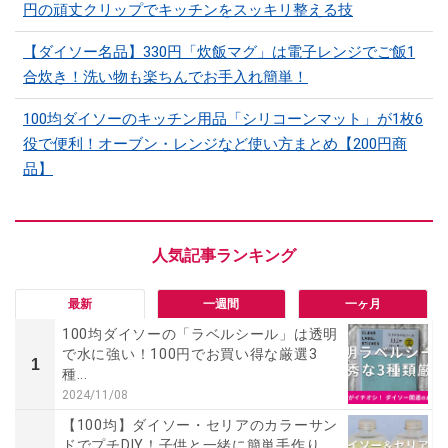
円の頑丈クリップでキッチンをスッキリ整える技
【ダイソー名品】330円「炊飯マグ」は電子レンジでご飯1
合炊き！洗い物も楽ちんでお手入れ簡単！
100均ダイソーのキッチン用品「シリコーンマット」​​が1枚6
役で便利！オーブン・レンジなど使い方まとめ【200円商
品】
最新
一週間
一ヶ月
100均ダイソーの「ラベルシール」は透明
で水に強い！100円でお買い得な厳選3
1
種...
2024/11/08
【100均】ダイソー・セリアのカラーサン
ドでプチDIY！子供と一緒に簡単手作り