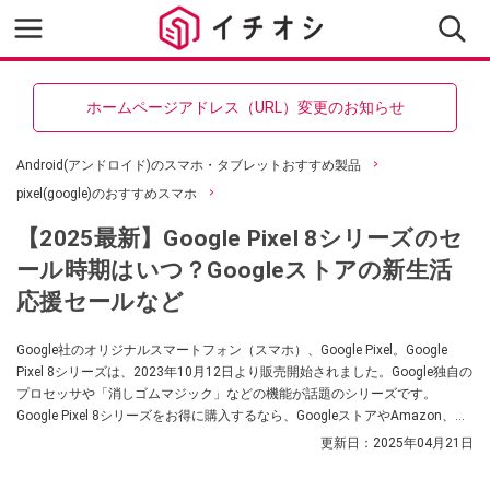
ホームページアドレス（URL）変更のお知らせ
Android(アンドロイド)のスマホ・タブレットおすすめ製品
pixel(google)のおすすめスマホ
【2025最新】Google Pixel 8シリーズのセ
ール時期はいつ？Googleストアの新生活
応援セールなど
Google社のオリジナルスマートフォン（スマホ）、Google Pixel。Google
Pixel 8シリーズは、2023年10月12日より販売開始されました。Google独自の
プロセッサや「消しゴムマジック」などの機能が話題のシリーズです。
Google Pixel 8シリーズをお得に購入するなら、GoogleストアやAmazon、楽
天市場などのセールが狙い目！ 今回は、販売中のGoogle Pixel 8シリーズ3機
更新日：
2025年04月21日
種の特徴やスペック、安く買う方法についてまとめました。