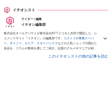
イチオシスト
ライター / 編集
イチオシ編集部
株式会社オールアバウトが株式会社NTTドコモと共同で開設した、レ
コメンドサイト『イチオシ』の編集部です。
コストコ
や
業務スーパ
ー
、
ダイソー
、
セリア
、
スターバックス
などの人気ショップの隠れた
名品を、コラムや動画を通してご紹介。話題のグルメやマニアが紹介
するアウトドア情報も満載です。配信しているコンテンツは専門家や
このイチオシストの他の記事を読む
インフルエンサーが実際に使用してレビューしています。毎日トレン
ド情報をお届けしているので、ぜひ
Googleニュースでフォロー
してく
ださい！