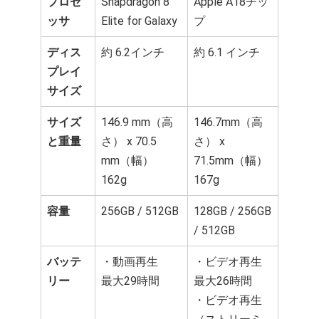
プロセ
Snapdragon 8
Apple A18チッ
ッサ
Elite for Galaxy
プ
ディス
約 6.2インチ
約 6.1 インチ
プレイ
サイズ
サイズ
146.9 mm（高
146.7mm（高
と重量
さ） x 70.5
さ） x
mm（幅）
71.5mm（幅）
162g
167g
容量
256GB / 512GB
128GB / 256GB
/ 512GB
バッテ
・動画再生
・ビデオ再生
リー
最大29時間
最大26時間
・ビデオ再生