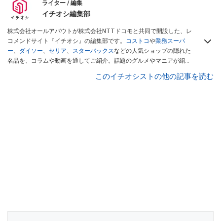
ライター / 編集
イチオシ編集部
株式会社オールアバウトが株式会社NTTドコモと共同で開設した、レ
コメンドサイト『イチオシ』の編集部です。
コストコ
や
業務スーパ
ー
、
ダイソー
、
セリア
、
スターバックス
などの人気ショップの隠れた
名品を、コラムや動画を通してご紹介。話題のグルメやマニアが紹介
するアウトドア情報も満載です。配信しているコンテンツは専門家や
このイチオシストの他の記事を読む
インフルエンサーが実際に使用してレビューしています。毎日トレン
ド情報をお届けしているので、ぜひ
Googleニュースでフォロー
してく
ださい！