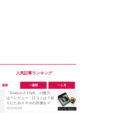
最新
一週間
一ヶ月
「Galaxy Z Flip5」の魅力
「勝手にデ
は？レビュー・口コミは？折
る!?」Win
1
1
りたたみスマホの評価をマニ
オフにして最
アが詳しく解説
身を守る技
2025/04/09
2026/08/05