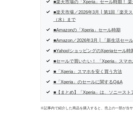
■楽天市場の「Xperia」セール時期
■楽天市場／2026年3月┃第1回「楽天
（水）まで
■Amazonの「Xperia」セール時期
■Amazon／2026年3月┃「新生活セ
■Yahoo!ショッピングのXperiaセール時
■セールで買いたい！ 「Xperia」スマ
■「Xperia」スマホを安く買う方法
■「Xperia」のセールに関するQ&A
■【まとめ】「Xperia」は、ソニー
※記事内で紹介した商品を購入すると、売上の一部が当サ