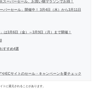
！ 楽天スーパーセール、お買い物マラソンでお得！
スーパーセール」開催中！ 3月4日（水）から3月11日
ール」は3月6日（金）～3月9日（月）まで開催！
期
ホおすすめ4選
ストアやECサイトのセール・キャンペーンを要チェック
イトに還元されることがあります。