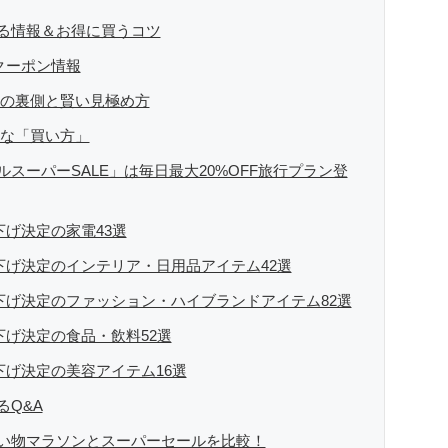
る情報＆お得に買うコツ
クーポン情報
ルの裏側と賢い見極め方
実な「買い方」
スーパーSALE」は毎日最大20%OFF旅行プラン登
下げ決定の家電43選
値下げ決定のインテリア・日用品アイテム42選
値下げ決定のファッション・ハイブランドアイテム82選
下げ決定の食品・飲料52選
下げ決定の美容アイテム16選
るQ&A
い物マラソンとスーパーセールを比較！