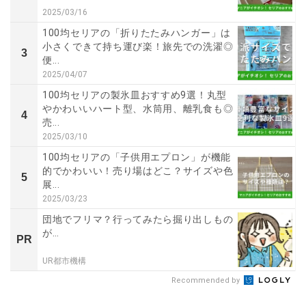
2025/03/16
100均セリアの「折りたたみハンガー」は
小さくできて持ち運び楽！旅先での洗濯◎
3
便...
2025/04/07
100均セリアの製氷皿おすすめ9選！丸型
やかわいいハート型、水筒用、離乳食も◎
4
売...
2025/03/10
100均セリアの「子供用エプロン」が機能
的でかわいい！売り場はどこ？サイズや色
5
展...
2025/03/23
団地でフリマ？行ってみたら掘り出しもの
が…
PR
UR都市機構
Recommended by