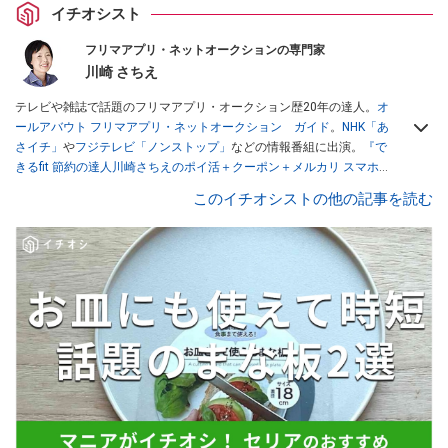
イチオシスト
フリマアプリ・ネットオークションの専門家
川崎 さちえ
テレビや雑誌で話題のフリマアプリ・オークション歴20年の達人。
オ
ールアバウト フリマアプリ・ネットオークション ガイド
。
NHK「あ
さイチ」
や
フジテレビ「ノンストップ」
などの情報番組に出演。
『で
きるfit 節約の達人川崎さちえのポイ活＋クーポン＋メルカリ スマホで
おトク術』（インプレス刊）
、
『「ゆる副業」のはじめかた メルカリ
このイチオシストの他の記事を読む
スマホ1つでスキマ時間に効率的に稼ぐ！』（翔泳社刊）
ほか著書多
数。ブログは
「川崎さちえのごちゃまぜ日記」
。
■経歴：2003年、夫が子育てをするために、突然会社を辞める。翌月
からの給料が０円になり、家にいながら、しかも空いた時間でできる
オークションに目をつける。しかし、取引の仕方がわからずに、まず
は落札者として参加。その後、出品者側にまわり、家の中の物を出品
しまくる。出品する物がほぼなくなってからは、仕入れを経験。ネッ
トオークションを生活の一部に取り入れるべく、「ネットオークショ
ンやフリマアプリは生活のインフラになる」という考えを持つ。また
消費税増税の社会においては、ネットオークションやフリマアプリが
家計の救世主になりえると考え、業者とは違う視点でユーザーとして
参加中。