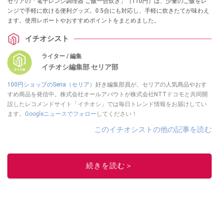
セリアの「電子レンジ調理器 ご飯一合炊き」（110円）は、少量のご飯をレ
ンジで手軽に炊ける便利グッズ。0.5合にも対応し、手軽に炊きたてが味わえ
ます。使用レポートやおすすめポイントをまとめました。
イチオシスト
ライター / 編集
イチオシ編集部 セリア部
100円ショップのSeria（セリア）
好き編集部員が、セリアの人気商品やおす
すめ商品を発信中。株式会社オールアバウトが株式会社NTTドコモと共同開
設したレコメンドサイト「イチオシ」では毎日トレンド情報をお届けしてい
ます。
Googleニュースでフォロー
してください！
このイチオシストの他の記事を読む
続きを読む＞