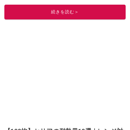
匹。・第9回ESSEインテリアグランプリ審査員賞受賞・リノベりす2016年リ
ノベ人気事例1位
続きを読む＞
このイチオシストの他の記事を読む