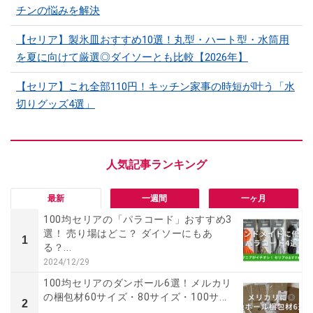
チンの悩みを解決
【セリア】製氷皿おすすめ10選！丸型・ハート型・水筒用
を夏に向けて厳選◎ダイソーとも比較【2026年】
【セリア】これ全部110円！キッチン家事の時短が叶う「水
切りグッズ4選」
最新
一週間
一ヶ月
100均セリアの「パラコード」おすすめ3
選！ 売り場はどこ？ ダイソーにもあ
1
る？...
2024/12/29
100均セリアのダンボール6選！メルカリ
の梱包材60サイズ・80サイズ・100サ...
2