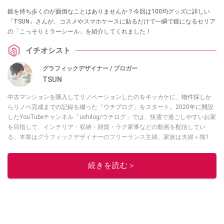
鏡を持ち歩くのが面倒なことはありませんか？今回は100均グッズに詳しい
「TSUN」さんが、コスメやスマホケースに貼るだけで一瞬で鏡になるセリア
の「こっそりミラーシール」を紹介してくれました！
イチオシスト
グラフィックデザイナー / ブロガー
TSUN
中古マンションを購入してリノベーションしたのをキッカケに、物件探しか
らリノベ完成までの記録を綴った「ウチブログ」をスタート。2020年に開設
したYouTubeチャンネル「uchilog/ウチログ」では、快適で過ごしやすいお家
を目指して、インテリア・収納・雑貨・ラク家事などの動画を配信してい
る。本業はグラフィックデザイナーのフリーランス主婦。家族は夫婦＋猫1
匹。・第9回ESSEインテリアグランプリ審査員賞受賞・リノベりす2016年リ
ノベ人気事例1位
続きを読む＞
このイチオシストの他の記事を読む