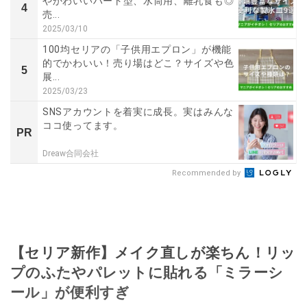
やかわいいハート型、水筒用、離乳食も◎
4
売...
2025/03/10
100均セリアの「子供用エプロン」が機能
的でかわいい！売り場はどこ？サイズや色
5
展...
2025/03/23
SNSアカウントを着実に成長。実はみんな
ココ使ってます。
PR
Dreaw合同会社
Recommended by
【セリア新作】メイク直しが楽ちん！リッ
プのふたやパレットに貼れる「ミラーシ
ール」が便利すぎ