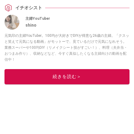
イチオシスト
主婦YouTuber
shino
元気印の主婦YouTuber。100均が大好きでDIYが得意な26歳の主婦。「クスッ
と笑えて元気になる動画」がモットーで、見ているだけで元気になれそう。
業務スーパーや100均DIY（リメイクシート技がすごい！）、料理（夫弁当・
おつまみ作り）、収納などなど、今すぐ真似したくなる主婦向けの動画を配
信中！
このイチオシストの他の記事を読む
続きを読む＞