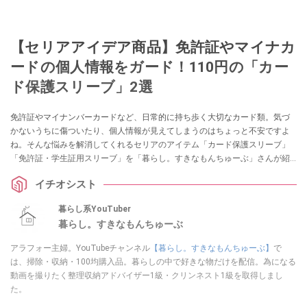
【セリアアイデア商品】免許証やマイナカ
ードの個人情報をガード！110円の「カー
ド保護スリーブ」2選
免許証やマイナンバーカードなど、日常的に持ち歩く大切なカード類。気づ
かないうちに傷ついたり、個人情報が見えてしまうのはちょっと不安ですよ
ね。そんな悩みを解消してくれるセリアのアイテム「カード保護スリーブ」
「免許証・学生証用スリーブ」を「暮らし。すきなもんちゅーぶ」さんが紹
介してくれました。他人に見せたくない顔写真もガードできるそうですの
イチオシスト
で、ぜひチェックしてみてくださいね。
暮らし系YouTuber
暮らし。すきなもんちゅーぶ
アラフォー主婦。YouTubeチャンネル
【暮らし。すきなもんちゅーぶ】
で
は、掃除・収納・100均購入品。暮らしの中で好きな物だけを配信。為になる
動画を撮りたく整理収納アドバイザー1級・クリンネスト1級を取得しまし
た。