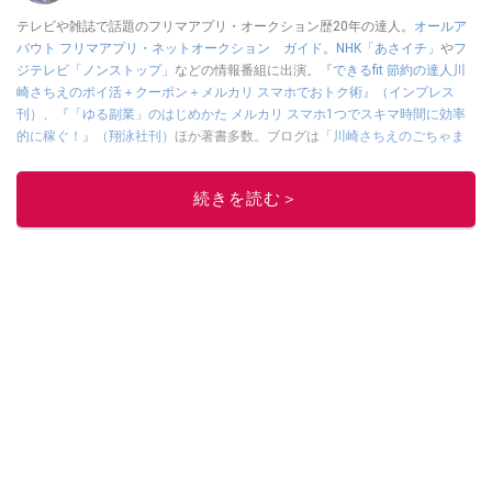
テレビや雑誌で話題のフリマアプリ・オークション歴20年の達人。
オールア
バウト フリマアプリ・ネットオークション ガイド
。
NHK「あさイチ」
や
フ
ジテレビ「ノンストップ」
などの情報番組に出演。
『できるfit 節約の達人川
崎さちえのポイ活＋クーポン＋メルカリ スマホでおトク術』（インプレス
刊）
、
『「ゆる副業」のはじめかた メルカリ スマホ1つでスキマ時間に効率
的に稼ぐ！』（翔泳社刊）
ほか著書多数。ブログは
「川崎さちえのごちゃま
ぜ日記」
。
■経歴：2003年、夫が子育てをするために、突然会社を辞める。翌月からの
続きを読む＞
給料が０円になり、家にいながら、しかも空いた時間でできるオークション
に目をつける。しかし、取引の仕方がわからずに、まずは落札者として参
加。その後、出品者側にまわり、家の中の物を出品しまくる。出品する物が
ほぼなくなってからは、仕入れを経験。ネットオークションを生活の一部に
取り入れるべく、「ネットオークションやフリマアプリは生活のインフラに
なる」という考えを持つ。また消費税増税の社会においては、ネットオーク
ションやフリマアプリが家計の救世主になりえると考え、業者とは違う視点
でユーザーとして参加中。
このイチオシストの他の記事を読む