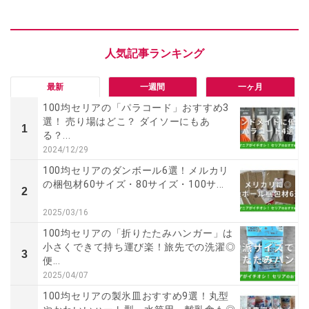
最新
一週間
一ヶ月
100均セリアの「パラコード」おすすめ3
選！ 売り場はどこ？ ダイソーにもあ
1
る？...
2024/12/29
100均セリアのダンボール6選！メルカリ
の梱包材60サイズ・80サイズ・100サ...
2
2025/03/16
100均セリアの「折りたたみハンガー」は
小さくできて持ち運び楽！旅先での洗濯◎
3
便...
2025/04/07
100均セリアの製氷皿おすすめ9選！丸型