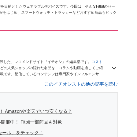
跡を目的としたウェアラブルデバイスです。今回は、そんなFitbitのセー
情報をはじめ、スマートウォッチ・トラッカーなどおすすめ商品もピック
開設した、レコメンドサイト『イチオシ』の編集部です。
コスト
どの人気ショップの隠れた名品を、コラムや動画を通してご紹
載です。配信しているコンテンツは専門家やインフルエンサー
をお届けしているので、ぜひ
Googleニュースでフォロー
してく
このイチオシストの他の記事を読む
報！ Amazonや楽天でいつ安くなる？
開催中！ Fitbit一部商品も対象
売りセール」をチェック！