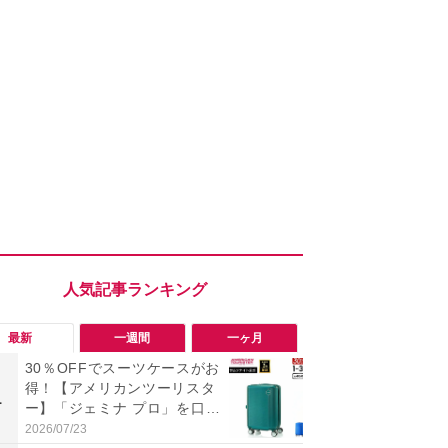
最新
一週間
一ヶ月
30％OFFでスーツケースがお
【Anker】
得！【アメリカンツーリスタ
中泊の心配が
1
1
ー】「ジェミナ プロ」を口コ
でクーポン
ミ調査！出張や旅行にイチオ
キャンプに
2026/07/23
2026/08/06