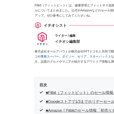
Fitbit（フィットビット）は、健康管理とフィットネス追
ルについてまとめました。公式やAmazonなどのセール
アップ。ぜひ参考にしてみてくださいね。
イチオシスト
ライター / 編集
イチオシ編集部
株式会社オールアバウトが株式会社NTTドコモと共同で
コ
や
業務スーパー
、
ダイソー
、
セリア
、
スターバックス
な
介。話題のグルメやマニアが紹介するアウトドア情報も満
が実際に使用してレビューしています。毎日トレンド情報
ださい！
目次
■Fitbit（フィットビット）のセール情
■Googleストアで1/3までホリデーセール
■Amazon┃Fitbitのセール情報「初