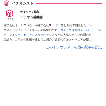
イチオシスト
ライター / 編集
イチオシ編集部
株式会社オールアバウトが株式会社NTTドコモと共同で開設した、レ
コメンドサイト『イチオシ』の編集部です。
コストコ
や
業務スーパ
ー
、
ダイソー
、
セリア
、
スターバックス
などの人気ショップの隠れた
名品を、コラムや動画を通してご紹介。話題のグルメやマニアが紹介
するアウトドア情報も満載です。配信しているコンテンツは専門家や
このイチオシストの他の記事を読む
インフルエンサーが実際に使用してレビューしています。毎日トレン
ド情報をお届けしているので、ぜひ
Googleニュースでフォロー
してく
ださい！