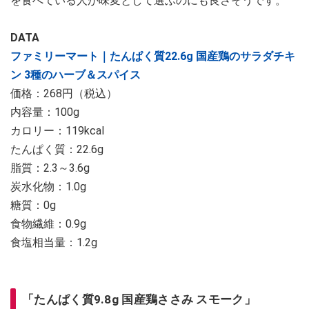
を食べている人が味変として選ぶのにも良さそうです。
DATA
ファミリーマート｜たんぱく質22.6g 国産鶏のサラダチキ
ン 3種のハーブ＆スパイス
価格：268円（税込）
内容量：100g
カロリー：119kcal
たんぱく質：22.6g
脂質：2.3～3.6g
炭水化物：1.0g
糖質：0g
食物繊維：0.9g
食塩相当量：1.2g
「たんぱく質9.8g 国産鶏ささみ スモーク」