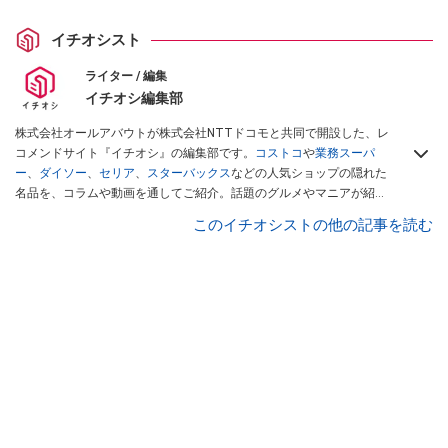
イチオシスト
ライター / 編集
イチオシ編集部
株式会社オールアバウトが株式会社NTTドコモと共同で開設した、レ
コメンドサイト『イチオシ』の編集部です。
コストコ
や
業務スーパ
ー
、
ダイソー
、
セリア
、
スターバックス
などの人気ショップの隠れた
名品を、コラムや動画を通してご紹介。話題のグルメやマニアが紹介
するアウトドア情報も満載です。配信しているコンテンツは専門家や
このイチオシストの他の記事を読む
インフルエンサーが実際に使用してレビューしています。毎日トレン
ド情報をお届けしているので、ぜひ
Googleニュースでフォロー
してく
ださい！