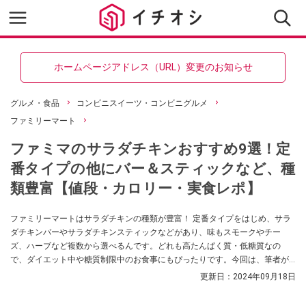
ホームページアドレス（URL）変更のお知らせ
グルメ・食品
コンビニスイーツ・コンビニグルメ
ファミリーマート
ファミマのサラダチキンおすすめ9選！定
番タイプの他にバー＆スティックなど、種
類豊富【値段・カロリー・実食レポ】
ファミリーマートはサラダチキンの種類が豊富！ 定番タイプをはじめ、サラ
ダチキンバーやサラダチキンスティックなどがあり、味もスモークやチー
ズ、ハーブなど複数から選べるんです。どれも高たんぱく質・低糖質なの
で、ダイエット中や糖質制限中のお食事にもぴったりです。今回は、筆者が
実際に食べて「おいしい！」と感じた、ファミマのサラダチキンのおすすめ
更新日：
2024年09月18日
をご紹介。あわせて、焼き鳥やブラックペッパー味などがあるグリルチキン
シリーズのレビューもお届けします。ぜひチェックしてくださいね。