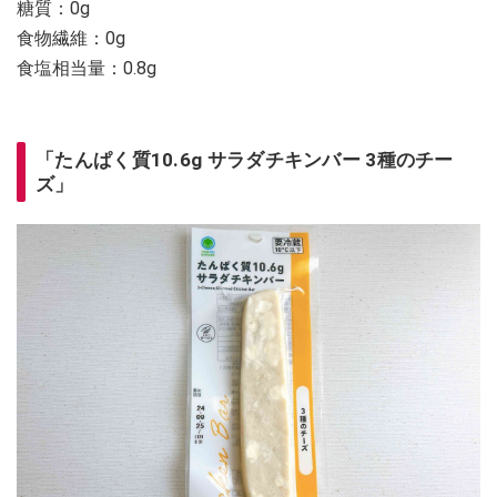
糖質：0g
食物繊維：0g
食塩相当量：0.8g
「たんぱく質10.6g サラダチキンバー 3種のチー
ズ」