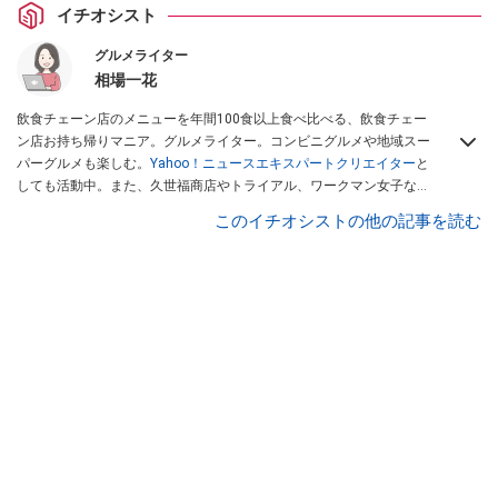
イチオシスト
グルメライター
相場一花
飲食チェーン店のメニューを年間100食以上食べ比べる、飲食チェー
ン店お持ち帰りマニア。グルメライター。コンビニグルメや地域スー
パーグルメも楽しむ。
Yahoo！ニュースエキスパートクリエイター
と
しても活動中。また、久世福商店やトライアル、ワークマン女子など
話題のショップにも足を運ぶ。晋遊舎「LDK」や
「360LiFE」
、
このイチオシストの他の記事を読む
KADOKAWA
「レタスクラブ」
、集英社「週刊プレイボーイ」、宝島
社「おいしい！ シャトレーゼBOOK」などでグルメライター、食の専
門家として出演実績あり。