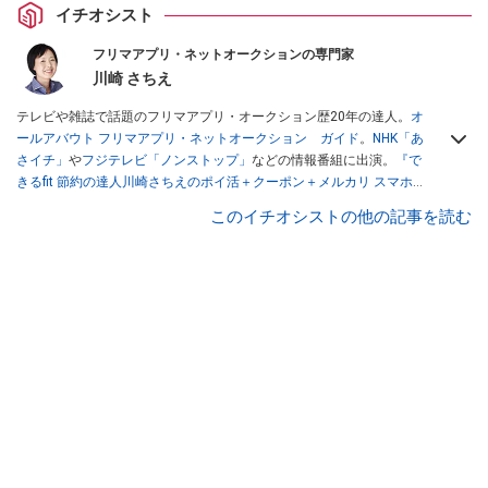
イチオシスト
フリマアプリ・ネットオークションの専門家
川崎 さちえ
テレビや雑誌で話題のフリマアプリ・オークション歴20年の達人。
オ
ールアバウト フリマアプリ・ネットオークション ガイド
。
NHK「あ
さイチ」
や
フジテレビ「ノンストップ」
などの情報番組に出演。
『で
きるfit 節約の達人川崎さちえのポイ活＋クーポン＋メルカリ スマホで
おトク術』（インプレス刊）
、
『「ゆる副業」のはじめかた メルカリ
このイチオシストの他の記事を読む
スマホ1つでスキマ時間に効率的に稼ぐ！』（翔泳社刊）
ほか著書多
数。ブログは
「川崎さちえのごちゃまぜ日記」
。
■経歴：2003年、夫が子育てをするために、突然会社を辞める。翌月
からの給料が０円になり、家にいながら、しかも空いた時間でできる
オークションに目をつける。しかし、取引の仕方がわからずに、まず
は落札者として参加。その後、出品者側にまわり、家の中の物を出品
しまくる。出品する物がほぼなくなってからは、仕入れを経験。ネッ
トオークションを生活の一部に取り入れるべく、「ネットオークショ
ンやフリマアプリは生活のインフラになる」という考えを持つ。また
消費税増税の社会においては、ネットオークションやフリマアプリが
家計の救世主になりえると考え、業者とは違う視点でユーザーとして
参加中。