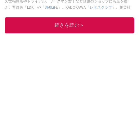
久世福商店やトライアル、ワークマン女子など話題のショップにも足を運
ぶ。晋遊舎「LDK」や
「360LiFE」
、KADOKAWA
「レタスクラブ」
、集英社
「週刊プレイボーイ」、宝島社「おいしい！ シャトレーゼBOOK」などでグ
ルメライター、食の専門家として出演実績あり。
続きを読む＞
このイチオシストの他の記事を読む