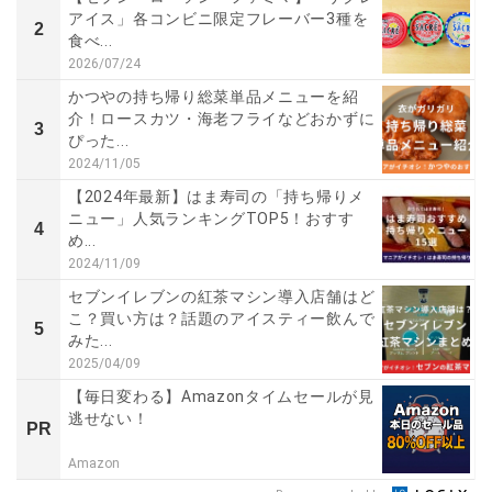
アイス」各コンビニ限定フレーバー3種を
2
食べ...
2026/07/24
かつやの持ち帰り総菜単品メニューを紹
介！ロースカツ・海老フライなどおかずに
3
ぴった...
2024/11/05
【2024年最新】はま寿司の「持ち帰りメ
ニュー」人気ランキングTOP5！おすす
4
め...
2024/11/09
セブンイレブンの紅茶マシン導入店舗はど
こ？買い方は？話題のアイスティー飲んで
5
みた...
2025/04/09
【毎日変わる】Amazonタイムセールが見
逃せない！
PR
Amazon