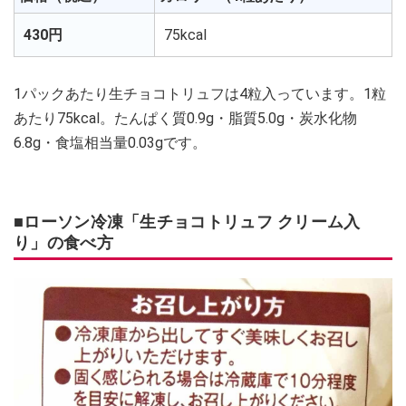
430円
75kcal
1パックあたり生チョコトリュフは4粒入っています。1粒
あたり75kcal。たんぱく質0.9g・脂質5.0g・炭水化物
6.8g・食塩相当量0.03gです。
■ローソン冷凍「生チョコトリュフ クリーム入
り」の食べ方