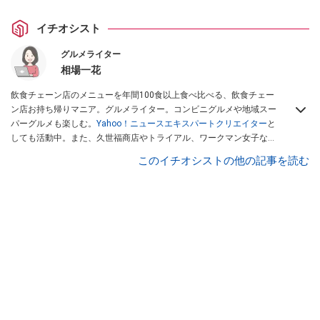
イチオシスト
グルメライター
相場一花
飲食チェーン店のメニューを年間100食以上食べ比べる、飲食チェー
ン店お持ち帰りマニア。グルメライター。コンビニグルメや地域スー
パーグルメも楽しむ。
Yahoo！ニュースエキスパートクリエイター
と
しても活動中。また、久世福商店やトライアル、ワークマン女子など
話題のショップにも足を運ぶ。晋遊舎「LDK」や
「360LiFE」
、
このイチオシストの他の記事を読む
KADOKAWA
「レタスクラブ」
、集英社「週刊プレイボーイ」、宝島
社「おいしい！ シャトレーゼBOOK」などでグルメライター、食の専
門家として出演実績あり。