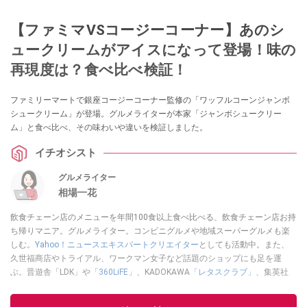
【ファミマVSコージーコーナー】あのシ
ュークリームがアイスになって登場！味の
再現度は？食べ比べ検証！
ファミリーマートで銀座コージーコーナー監修の「ワッフルコーンジャンボ
シュークリーム」が登場。グルメライターが本家「ジャンボシュークリー
ム」と食べ比べ、その味わいや違いを検証しました。
イチオシスト
グルメライター
相場一花
飲食チェーン店のメニューを年間100食以上食べ比べる、飲食チェーン店お持
ち帰りマニア。グルメライター。コンビニグルメや地域スーパーグルメも楽
しむ。
Yahoo！ニュースエキスパートクリエイター
としても活動中。また、
久世福商店やトライアル、ワークマン女子など話題のショップにも足を運
ぶ。晋遊舎「LDK」や
「360LiFE」
、KADOKAWA
「レタスクラブ」
、集英社
「週刊プレイボーイ」、宝島社「おいしい！ シャトレーゼBOOK」などでグ
ルメライター、食の専門家として出演実績あり。