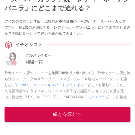
バニラ」にどこまで迫れる？
アイスの美味しい季節。比較的お手頃価格の「MOW」と「スーパーカップ」
ですが、約2倍のお値段する「レディーボーデン バニラ」にどこまで迫れるの
か？実際に食べ比べて違いを確かめてみました。
イチオシスト
グルメライター
相場一花
飲食チェーン店のメニューを年間100食以上食べ比べる、飲食チェーン店お持
ち帰りマニア。グルメライター。コンビニグルメや地域スーパーグルメも楽
しむ。
Yahoo！ニュースエキスパートクリエイター
としても活動中。また、
久世福商店やトライアル、ワークマン女子など話題のショップにも足を運
ぶ。晋遊舎「LDK」や
「360LiFE」
、KADOKAWA
「レタスクラブ」
、集英社
「週刊プレイボーイ」、宝島社「おいしい！ シャトレーゼBOOK」などでグ
ルメライター、食の専門家として出演実績あり。
続きを読む＞
このイチオシストの他の記事を読む