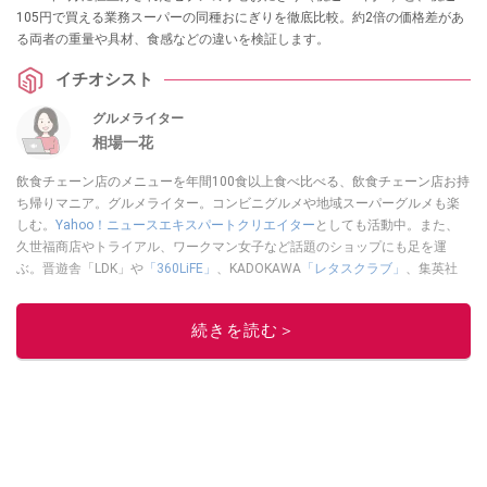
105円で買える業務スーパーの同種おにぎりを徹底比較。約2倍の価格差があ
る両者の重量や具材、食感などの違いを検証します。
イチオシスト
グルメライター
相場一花
飲食チェーン店のメニューを年間100食以上食べ比べる、飲食チェーン店お持
ち帰りマニア。グルメライター。コンビニグルメや地域スーパーグルメも楽
しむ。
Yahoo！ニュースエキスパートクリエイター
としても活動中。また、
久世福商店やトライアル、ワークマン女子など話題のショップにも足を運
ぶ。晋遊舎「LDK」や
「360LiFE」
、KADOKAWA
「レタスクラブ」
、集英社
「週刊プレイボーイ」、宝島社「おいしい！ シャトレーゼBOOK」などでグ
ルメライター、食の専門家として出演実績あり。
続きを読む＞
このイチオシストの他の記事を読む