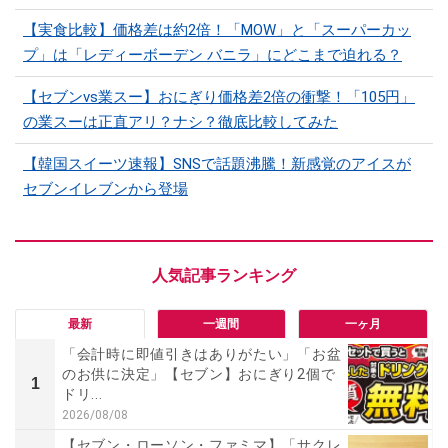
【実食比較】価格差は約2倍！「MOW」と「スーパーカッ
プ」は「レディーボーデン バニラ」にどこまで迫れる？
【セブンvs業スー】おにぎり価格差2倍の衝撃！「105円」
の業スーは正直アリ？ナシ？徹底比較してみた
【韓国スイーツ速報】SNSで話題沸騰！新感覚のアイスが
セブンイレブンから登場
最新
一週間
一ヶ月
「会計時に即値引きはありがたい」「お盆
のお供に決定」【セブン】おにぎり2個で
1
ドリ...
2026/08/08
【セブン・ローソン・ファミマ】「サクレ