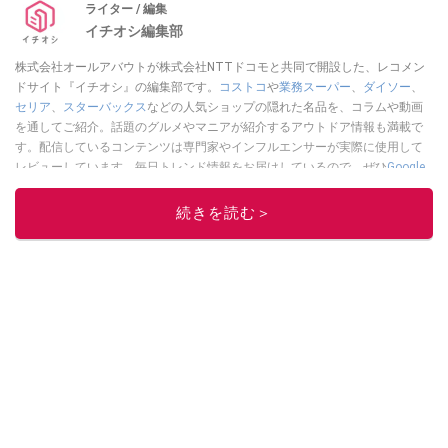
ライター / 編集
イチオシ編集部
株式会社オールアバウトが株式会社NTTドコモと共同で開設した、レコメン
ドサイト『イチオシ』の編集部です。
コストコ
や
業務スーパー
、
ダイソー
、
セリア
、
スターバックス
などの人気ショップの隠れた名品を、コラムや動画
を通してご紹介。話題のグルメやマニアが紹介するアウトドア情報も満載で
す。配信しているコンテンツは専門家やインフルエンサーが実際に使用して
レビューしています。毎日トレンド情報をお届けしているので、ぜひ
Google
ニュースでフォロー
してください！
続きを読む＞
このイチオシストの他の記事を読む