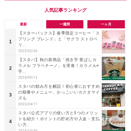
最新
一週間
一ヶ月
【スターバックス】春季限定コーヒー「ス
プリング ブレンド」と「サクラ ストロベ
1
リ...
2023/02/26
【スタバ】秋の新商品「焼き芋 香ばしカ
ラメル フラペチーノ」を実食！カラメル×
2
芋...
2024/09/12
スタバの頼み方を解説！初心者におすすめ
の順番やメニュー、かっこいいカスタマイ
3
ズも
2023/04/17
スタバ公式アプリの使い方と5つのメリッ
トを紹介！ポイントの貯め方や入金・支払
4
い方...
2024/10/30