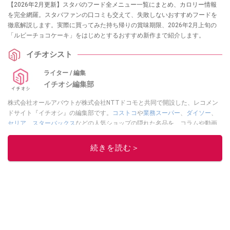
【2026年2月更新】スタバのフード全メニュー一覧にまとめ、カロリー情報
を完全網羅。スタバファンの口コミも交えて、失敗しないおすすめフードを
徹底解説します。実際に買ってみた持ち帰りの賞味期限、2026年2月上旬の
「ルビーチョコケーキ」をはじめとするおすすめ新作まで紹介します。
イチオシスト
ライター / 編集
イチオシ編集部
株式会社オールアバウトが株式会社NTTドコモと共同で開設した、レコメン
ドサイト『イチオシ』の編集部です。
コストコ
や
業務スーパー
、
ダイソー
、
セリア
、
スターバックス
などの人気ショップの隠れた名品を、コラムや動画
を通してご紹介。話題のグルメやマニアが紹介するアウトドア情報も満載で
す。配信しているコンテンツは専門家やインフルエンサーが実際に使用して
続きを読む＞
レビューしています。毎日トレンド情報をお届けしているので、ぜひ
Google
ニュースでフォロー
してください！
このイチオシストの他の記事を読む