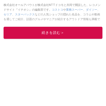
株式会社オールアバウトが株式会社NTTドコモと共同で開設した、レコメン
ドサイト『イチオシ』の編集部です。
コストコ
や
業務スーパー
、
ダイソー
、
セリア
、
スターバックス
などの人気ショップの隠れた名品を、コラムや動画
を通してご紹介。話題のグルメやマニアが紹介するアウトドア情報も満載で
す。配信しているコンテンツは専門家やインフルエンサーが実際に使用して
レビューしています。毎日トレンド情報をお届けしているので、ぜひ
Google
続きを読む＞
ニュースでフォロー
してください！
このイチオシストの他の記事を読む