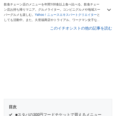
飲食チェーン店のメニューを年間100食以上食べ比べる、飲食チェー
ン店お持ち帰りマニア。グルメライター。コンビニグルメや地域スー
パーグルメも楽しむ。
Yahoo！ニュースエキスパートクリエイター
と
しても活動中。また、久世福商店やトライアル、ワークマン女子など
話題のショップにも足を運ぶ。晋遊舎「LDK」や
「360LiFE」
、
このイチオシストの他の記事を読む
KADOKAWA
「レタスクラブ」
、集英社「週刊プレイボーイ」、宝島
社「おいしい！ シャトレーゼBOOK」などでグルメライター、食の専
門家として出演実績あり。
目次
■スタバの300円フードチケットで買えるメニュー