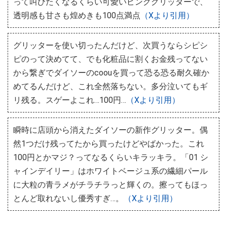
って叫びたくなるくらい可愛いピンクグリッターで、
透明感も甘さも煌めきも100点満点
（Xより引用）
グリッターを使い切ったんだけど、次買うならシピシ
ピのって決めてて、でも化粧品に割くお金残ってない
から繋ぎでダイソーのcoouを買って恐る恐る耐久確か
めてるんだけど、これ全然落ちない。多分泣いてもギ
リ残る。スゲーよこれ…100円…
（Xより引用）
瞬時に店頭から消えたダイソーの新作グリッター。偶
然1つだけ残ってたから買ったけどやばかった。これ
100円とかマジ？ってなるくらいキラッキラ。「01 シ
ャインデイリー」はホワイトベージュ系の繊細パール
に大粒の青ラメがチラチラっと輝くの。擦ってもほっ
とんど取れないし優秀すぎ…。
（Xより引用）