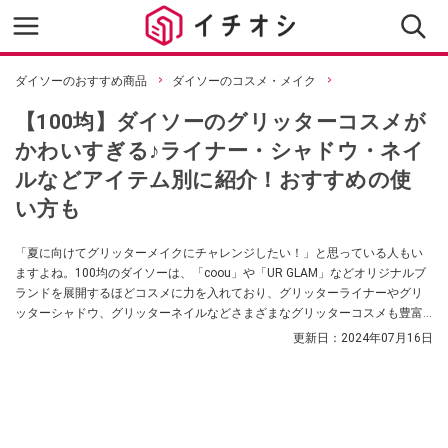
ダイソーのおすすめ商品
ダイソーのコスメ・メイク
【100均】ダイソーのグリッターコスメが
かわいすぎる♪ライナー・シャドウ・ネイ
ルなどアイテム別に紹介！おすすめの使
い方も
「夏に向けてグリッターメイクにチャレンジしたい！」と思っている人もい
ますよね。100均のダイソーは、「coou」や「UR GLAM」などオリジナルブ
ランドを展開するほどコスメに力を入れており、グリッターライナーやグリ
ッターシャドウ、グリッターネイルなどさまざまなグリッターコスメも豊富
に揃います。値段は110円～330円（税込）の超プチプラ価格で、はじめてグ
更新日：
2024年07月16日
リッターコスメを使うという人も手軽に試せるのがうれしいポイントです。
今回は、ダイソーで買えるグリッターコスメをアイテム別にご紹介します。