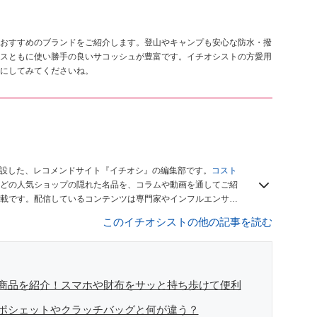
おすすめのブランドをご紹介します。登山やキャンプも安心な防水・撥
スともに使い勝手の良いサコッシュが豊富です。イチオシストの方愛用
にしてみてくださいね。
開設した、レコメンドサイト『イチオシ』の編集部です。
コスト
どの人気ショップの隠れた名品を、コラムや動画を通してご紹
載です。配信しているコンテンツは専門家やインフルエンサー
をお届けしているので、ぜひ
Googleニュースでフォロー
してく
このイチオシストの他の記事を読む
商品を紹介！スマホや財布をサッと持ち歩けて便利
ポシェットやクラッチバッグと何が違う？