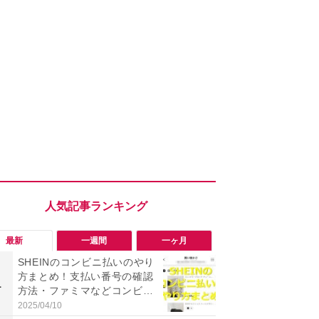
最新
一週間
一ヶ月
SHEINのコンビニ払いのやり
「知らない
方まとめ！支払い番号の確認
い？怪しすぎ
1
1
方法・ファミマなどコンビニ
NEアカウン
別の手順を解説！
トアウトす
2025/04/10
2026/08/03