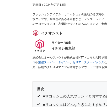
更新日：
2024年07月13日
ファッションアイテム「サコッシュ」の生地の選び方や、
水タイプや、高級感のある革素材など、メンズ・レディー
のサコッシュには、高機能で安いものもありますよ。参考
イチオシスト
ライター / 編集
イチオシ編集部
株式会社オールアバウトが株式会社NTTドコモと共同で
コ
や
業務スーパー
、
ダイソー
、
セリア
、
スターバックス
な
介。話題のグルメやマニアが紹介するアウトドア情報も満
が実際に使用してレビューしています。毎日トレンド情報
ださい！
目次
■サコッシュの人気ブランドとおすすめ
■サコッシュはどんなときにおすすめ？