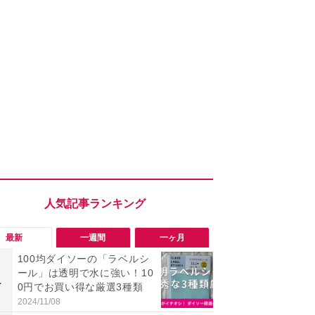
最新
一週間
一ヶ月
100均ダイソーの「ラベルシ
「勝手にデ
ール」は透明で水に強い！10
る!?」Win
1
1
0円でお買い得な厳選3種類
オフにして最
身を守る技
2024/11/08
2026/08/05