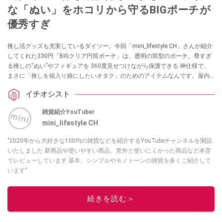
な「ぬい」をホコリから守るBIGポーチが
優秀すぎ
推し活グッズも充実しているダイソー。今回「mini_lifestyle CH」さんが紹介
してくれた330円「BIGクリア円筒ポーチ」は、透明の筒型のポーチ。尊すぎ
る推しの“ぬい”やフィギュアを 360度見せつけながら保護できる 神仕様で、
まさに「推しを箱入り娘にしたいオタク」のためのアイテムなんです。屋内
での保管や持ち出しにもぴったりなので、推しを汚したくないという方はぜ
イチオシスト
ひチェックしてみてくださいね。
雑貨紹介YouTuber
mini_lifestyle CH
"2020年から大好きな100均の雑貨などを紹介するYouTubeチャンネルを開設
いたしました 新商品や使いやすい商品、意外と使いにくかった商品など本音
でレビューしています 基本、シンプルやモノトーンの雑貨を多くご紹介して
います"
このイチオシストの他の記事を読む
続きを読む＞