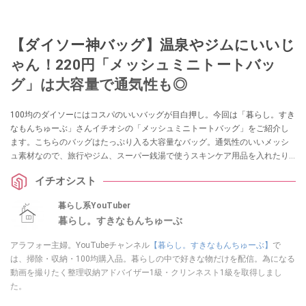
【ダイソー神バッグ】温泉やジムにいいじ
ゃん！220円「メッシュミニトートバッ
グ」は大容量で通気性も◎
100均のダイソーにはコスパのいいバッグが目白押し。今回は「暮らし。すき
なもんちゅーぶ」さんイチオシの「メッシュミニトートバッグ」をご紹介し
ます。こちらのバッグはたっぷり入る大容量なバッグ。通気性のいいメッシ
ュ素材なので、旅行やジム、スーパー銭湯で使うスキンケア用品を入れたり
できるのだそう。
イチオシスト
暮らし系YouTuber
暮らし。すきなもんちゅーぶ
アラフォー主婦。YouTubeチャンネル
【暮らし。すきなもんちゅーぶ】
で
は、掃除・収納・100均購入品。暮らしの中で好きな物だけを配信。為になる
動画を撮りたく整理収納アドバイザー1級・クリンネスト1級を取得しまし
た。