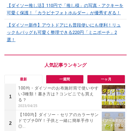
【ダイソー推し活】110円で「推し様」の写真・アクキーを
可愛く保護！「カラビナフォトホルダー」が優秀すぎる！
【ダイソー新作】アウトドアにも普段使いにも便利！リュ
ックもバッグも可愛く整理できる220円「ミニポーチ」2
選！
最新
一週間
一ヶ月
100均・ダイソーのお布施封筒で使いやす
い3種類！書き方は？コンビニでも買え
1
る？
2023/04/25
【100均】ダイソー・セリアのカラーサン
ドでプチDIY！子供と一緒に簡単手作り
2
◎...