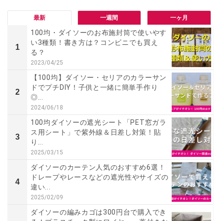
最新
一週間
一ヶ月
100均・ダイソーのお布施封筒で使いやす
い3種類！書き方は？コンビニでも買え
1
る？
2023/04/25
【100均】ダイソー・セリアのカラーサン
ドでプチDIY！子供と一緒に簡単手作り
2
◎...
2024/06/18
100均ダイソーの遮光シート「PET窓ガラ
ス用シート」で紫外線＆日差し対策！貼
3
り...
2025/03/15
ダイソーのカーテン人気のおすすめ6選！
ドレープやレースなどの遮光性やサイズの
4
違い...
2025/02/09
ダイソーの編みカゴは300円台で購入でき