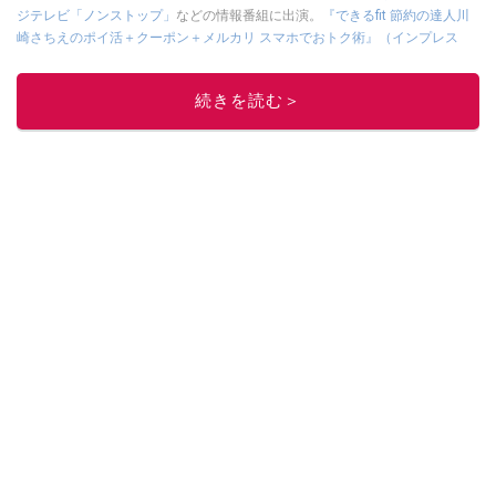
ジテレビ「ノンストップ」
などの情報番組に出演。
『できるfit 節約の達人川
崎さちえのポイ活＋クーポン＋メルカリ スマホでおトク術』（インプレス
刊）
、
『「ゆる副業」のはじめかた メルカリ スマホ1つでスキマ時間に効率
的に稼ぐ！』（翔泳社刊）
ほか著書多数。ブログは
「川崎さちえのごちゃま
続きを読む＞
ぜ日記」
。
■経歴：2003年、夫が子育てをするために、突然会社を辞める。翌月からの
給料が０円になり、家にいながら、しかも空いた時間でできるオークション
に目をつける。しかし、取引の仕方がわからずに、まずは落札者として参
加。その後、出品者側にまわり、家の中の物を出品しまくる。出品する物が
ほぼなくなってからは、仕入れを経験。ネットオークションを生活の一部に
取り入れるべく、「ネットオークションやフリマアプリは生活のインフラに
なる」という考えを持つ。また消費税増税の社会においては、ネットオーク
ションやフリマアプリが家計の救世主になりえると考え、業者とは違う視点
でユーザーとして参加中。
このイチオシストの他の記事を読む