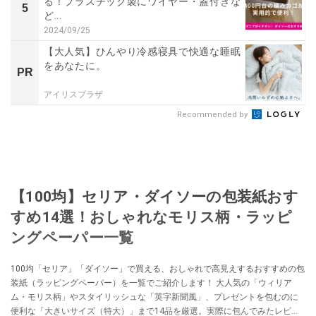
る！プラスチック製にワイヤー・蓋付きな
5
ど...
2024/09/25
【大人気】ひんやり冷感寝具で快適な睡眠
をあなたに。
PR
アイリスプラザ
Recommended by
【100均】セリア・ダイソーの包装紙おす
すめ14選！おしゃれなモリス柄・ラッピ
ングペーパー一覧
100均「セリア」「ダイソー」で買える、おしゃれで高見えするおすすめの包
装紙（ラッピングペーパー）を一覧でご紹介します！ 大人気の「ウィリア
ム・モリス柄」やスタイリッシュな「英字新聞風」、プレゼントを包むのに
便利な「大きいサイズ（特大）」まで14品を厳選。実際に包んでみたレビュ