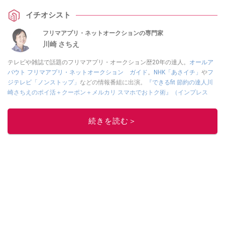
ーや、綺麗にラッピングするコツも解説します。
イチオシスト
フリマアプリ・ネットオークションの専門家
川崎 さちえ
テレビや雑誌で話題のフリマアプリ・オークション歴20年の達人。
オールア
バウト フリマアプリ・ネットオークション ガイド
。
NHK「あさイチ」
や
フ
ジテレビ「ノンストップ」
などの情報番組に出演。
『できるfit 節約の達人川
崎さちえのポイ活＋クーポン＋メルカリ スマホでおトク術』（インプレス
刊）
、
『「ゆる副業」のはじめかた メルカリ スマホ1つでスキマ時間に効率
的に稼ぐ！』（翔泳社刊）
ほか著書多数。ブログは
「川崎さちえのごちゃま
続きを読む＞
ぜ日記」
。
■経歴：2003年、夫が子育てをするために、突然会社を辞める。翌月からの
給料が０円になり、家にいながら、しかも空いた時間でできるオークション
に目をつける。しかし、取引の仕方がわからずに、まずは落札者として参
加。その後、出品者側にまわり、家の中の物を出品しまくる。出品する物が
ほぼなくなってからは、仕入れを経験。ネットオークションを生活の一部に
取り入れるべく、「ネットオークションやフリマアプリは生活のインフラに
なる」という考えを持つ。また消費税増税の社会においては、ネットオーク
ションやフリマアプリが家計の救世主になりえると考え、業者とは違う視点
でユーザーとして参加中。