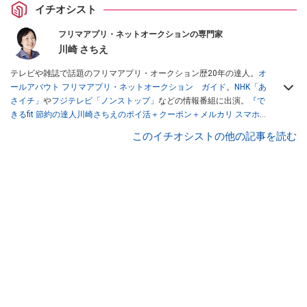
イチオシスト
フリマアプリ・ネットオークションの専門家
川崎 さちえ
テレビや雑誌で話題のフリマアプリ・オークション歴20年の達人。
オ
ールアバウト フリマアプリ・ネットオークション ガイド
。
NHK「あ
さイチ」
や
フジテレビ「ノンストップ」
などの情報番組に出演。
『で
きるfit 節約の達人川崎さちえのポイ活＋クーポン＋メルカリ スマホで
おトク術』（インプレス刊）
、
『「ゆる副業」のはじめかた メルカリ
このイチオシストの他の記事を読む
スマホ1つでスキマ時間に効率的に稼ぐ！』（翔泳社刊）
ほか著書多
数。ブログは
「川崎さちえのごちゃまぜ日記」
。
■経歴：2003年、夫が子育てをするために、突然会社を辞める。翌月
からの給料が０円になり、家にいながら、しかも空いた時間でできる
オークションに目をつける。しかし、取引の仕方がわからずに、まず
は落札者として参加。その後、出品者側にまわり、家の中の物を出品
しまくる。出品する物がほぼなくなってからは、仕入れを経験。ネッ
トオークションを生活の一部に取り入れるべく、「ネットオークショ
ンやフリマアプリは生活のインフラになる」という考えを持つ。また
消費税増税の社会においては、ネットオークションやフリマアプリが
家計の救世主になりえると考え、業者とは違う視点でユーザーとして
参加中。