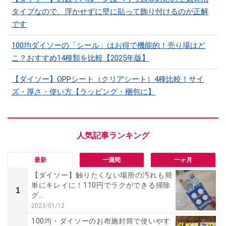
タイプなので、浮かせずに壁に貼って飾り付けるのが正解
です
100均ダイソーの「シール」はお得で機能的！売り場はど
こ？おすすめ14種類を比較【2025年版】
【ダイソー】OPPシート（クリアシート）4種比較！サイ
ズ・厚さ・使い方【ラッピング・梱包に】
最新
一週間
一ヶ月
【ダイソー】触りたくない場所の汚れも簡
単にキレイに！110円でラクができる掃除
1
グ...
2023/01/12
100均・ダイソーのお布施封筒で使いやす