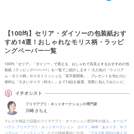
【100均】セリア・ダイソーの包装紙おす
すめ14選！おしゃれなモリス柄・ラッピ
ングペーパー一覧
100均「セリア」「ダイソー」で買える、おしゃれで高見えするおすすめの包
装紙（ラッピングペーパー）を一覧でご紹介します！ 大人気の「ウィリア
ム・モリス柄」やスタイリッシュな「英字新聞風」、プレゼントを包むのに
便利な「大きいサイズ（特大）」まで14品を厳選。実際に包んでみたレビュ
ーや、綺麗にラッピングするコツも解説します。
イチオシスト
フリマアプリ・ネットオークションの専門家
川崎 さちえ
テレビや雑誌で話題のフリマアプリ・オークション歴20年の達人。
オールア
バウト フリマアプリ・ネットオークション ガイド
。
NHK「あさイチ」
や
フ
ジテレビ「ノンストップ」
などの情報番組に出演。
『できるfit 節約の達人川