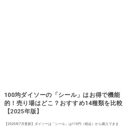
加。その後、出品者側にまわり、家の中の物を出品しまくる。出品する物が
ほぼなくなってからは、仕入れを経験。ネットオークションを生活の一部に
取り入れるべく、「ネットオークションやフリマアプリは生活のインフラに
なる」という考えを持つ。また消費税増税の社会においては、ネットオーク
ションやフリマアプリが家計の救世主になりえると考え、業者とは違う視点
でユーザーとして参加中。
このイチオシストの他の記事を読む
100均ダイソーの「シール」はお得で機能
的！売り場はどこ？おすすめ14種類を比較
【2025年版】
【2025年7月更新】ダイソーは「シール」は110円（税込）から購入できま