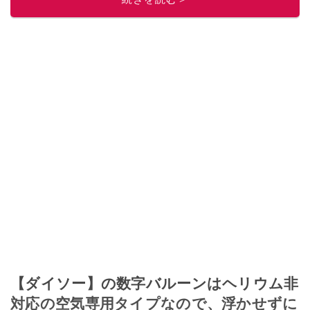
ぜ日記」
。
■経歴：2003年、夫が子育てをするために、突然会社を辞める。翌月からの
給料が０円になり、家にいながら、しかも空いた時間でできるオークション
に目をつける。しかし、取引の仕方がわからずに、まずは落札者として参
加。その後、出品者側にまわり、家の中の物を出品しまくる。出品する物が
ほぼなくなってからは、仕入れを経験。ネットオークションを生活の一部に
取り入れるべく、「ネットオークションやフリマアプリは生活のインフラに
なる」という考えを持つ。また消費税増税の社会においては、ネットオーク
ションやフリマアプリが家計の救世主になりえると考え、業者とは違う視点
でユーザーとして参加中。
このイチオシストの他の記事を読む
【ダイソー】の数字バルーンはヘリウム非
対応の空気専用タイプなので、浮かせずに