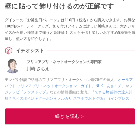
壁に貼って飾り付けるのが正解です
ダイソーの「お誕生日バルーン」は110円（税込）から購入できます。お得な
100均のパーティーグッズ、飾り付けアイテムに詳しい川崎さんは、大きいサ
イズから長い種類まで揃うと高評価！ 大人も子供も楽しいおすすめ8種類を厳
選し、使い方を紹介します。
イチオシスト
フリマアプリ・ネットオークションの専門家
川崎 さちえ
テレビや雑誌で話題のフリマアプリ・オークション歴20年の達人。
オールア
バウト フリマアプリ・ネットオークション ガイド
。
NHK「あさイチ」
や
フ
ジテレビ「ノンストップ」
などの情報番組に出演。
『できるfit 節約の達人川
崎さちえのポイ活＋クーポン＋メルカリ スマホでおトク術』（インプレス
刊）
、
『「ゆる副業」のはじめかた メルカリ スマホ1つでスキマ時間に効率
的に稼ぐ！』（翔泳社刊）
ほか著書多数。ブログは
「川崎さちえのごちゃま
続きを読む＞
ぜ日記」
。
■経歴：2003年、夫が子育てをするために、突然会社を辞める。翌月からの
給料が０円になり、家にいながら、しかも空いた時間でできるオークション
に目をつける。しかし、取引の仕方がわからずに、まずは落札者として参