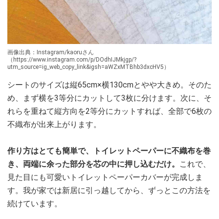
画像出典：Instagram/kaoruさん
（https://www.instagram.com/p/DOdhIJMkjgp/?
utm_source=ig_web_copy_link&igsh=aWZxMTBhb3dxcHV5）
シートのサイズは縦65cm×横130cmとやや大きめ。そのた
め、まず横を3等分にカットして3枚に分けます。次に、そ
れらを重ねて縦方向を2等分にカットすれば、全部で6枚の
不織布が出来上がります。
作り方はとても簡単で、トイレットペーパーに不織布を巻
き、両端に余った部分を芯の中に押し込むだけ。
これで、
見た目にも可愛いトイレットペーパーカバーが完成しま
す。我が家では新居に引っ越してから、ずっとこの方法を
続けています。