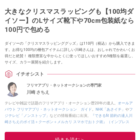
大きなクリスマスラッピングも【100均ダ
イソー】のLサイズ靴下や70cm包装紙なら
100円で包める
ダイソーの「クリスマスラッピンググッズ」は110円（税込）から購入できま
す。お得な100均の梱包アイテムに詳しい川崎さんは、おしゃれでかわいくお
得だと絶賛！ 種類豊富な中からとくに使ってほしいおすすめ9種類を厳選し、
サイズ、カラー展開を紹介します。
イチオシスト
フリマアプリ・ネットオークションの専門家
川崎 さちえ
テレビや雑誌で話題のフリマアプリ・オークション歴20年の達人。
オールア
バウト フリマアプリ・ネットオークション ガイド
。
NHK「あさイチ」
や
フ
ジテレビ「ノンストップ」
などの情報番組に出演。
『できるfit 節約の達人川
崎さちえのポイ活＋クーポン＋メルカリ スマホでおトク術』（インプレス
刊）
、
『「ゆる副業」のはじめかた メルカリ スマホ1つでスキマ時間に効率
的に稼ぐ！』（翔泳社刊）
ほか著書多数。ブログは
「川崎さちえのごちゃま
続きを読む＞