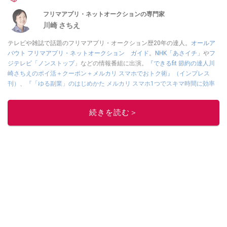
フリマアプリ・ネットオークションの専門家
川崎 さちえ
テレビや雑誌で話題のフリマアプリ・オークション歴20年の達人。
オールア
バウト フリマアプリ・ネットオークション ガイド
。
NHK「あさイチ」
や
フ
ジテレビ「ノンストップ」
などの情報番組に出演。
『できるfit 節約の達人川
崎さちえのポイ活＋クーポン＋メルカリ スマホでおトク術』（インプレス
刊）
、
『「ゆる副業」のはじめかた メルカリ スマホ1つでスキマ時間に効率
的に稼ぐ！』（翔泳社刊）
ほか著書多数。ブログは
「川崎さちえのごちゃま
ぜ日記」
。
続きを読む＞
■経歴：2003年、夫が子育てをするために、突然会社を辞める。翌月からの
給料が０円になり、家にいながら、しかも空いた時間でできるオークション
に目をつける。しかし、取引の仕方がわからずに、まずは落札者として参
加。その後、出品者側にまわり、家の中の物を出品しまくる。出品する物が
ほぼなくなってからは、仕入れを経験。ネットオークションを生活の一部に
取り入れるべく、「ネットオークションやフリマアプリは生活のインフラに
なる」という考えを持つ。また消費税増税の社会においては、ネットオーク
ションやフリマアプリが家計の救世主になりえると考え、業者とは違う視点
でユーザーとして参加中。
このイチオシストの他の記事を読む