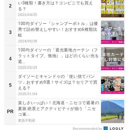
い3種類！書き方は？コンビニでも買え
2
る？
2023/04/25
100均ダイソー「シャンプーボトル」は優
秀で詰め替えしやすい！おすすめ6種類比
3
較
2024/09/28
100均ダイソーの「遮光裏地カーテン（フ
ラットタイプ、無地）」はどのくらい光を
4
遮...
2025/03/29
ダイソーとキャンドゥの「使い捨てパン
ツ」おすすめ9選！サイズは？セリアで買
5
える？
2025/01/04
楽しさいっぱい！北海道・ニセコで避暑の
夏旅 絶景とアクティビティが揃う「ニセ
PR
コ東...
東急不動産
Recommended by