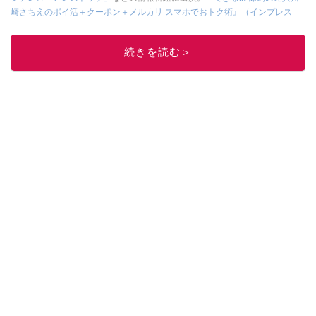
崎さちえのポイ活＋クーポン＋メルカリ スマホでおトク術』（インプレス
刊）
、
『「ゆる副業」のはじめかた メルカリ スマホ1つでスキマ時間に効率
的に稼ぐ！』（翔泳社刊）
ほか著書多数。ブログは
「川崎さちえのごちゃま
続きを読む＞
ぜ日記」
。
■経歴：2003年、夫が子育てをするために、突然会社を辞める。翌月からの
給料が０円になり、家にいながら、しかも空いた時間でできるオークション
に目をつける。しかし、取引の仕方がわからずに、まずは落札者として参
加。その後、出品者側にまわり、家の中の物を出品しまくる。出品する物が
ほぼなくなってからは、仕入れを経験。ネットオークションを生活の一部に
取り入れるべく、「ネットオークションやフリマアプリは生活のインフラに
なる」という考えを持つ。また消費税増税の社会においては、ネットオーク
ションやフリマアプリが家計の救世主になりえると考え、業者とは違う視点
でユーザーとして参加中。
このイチオシストの他の記事を読む