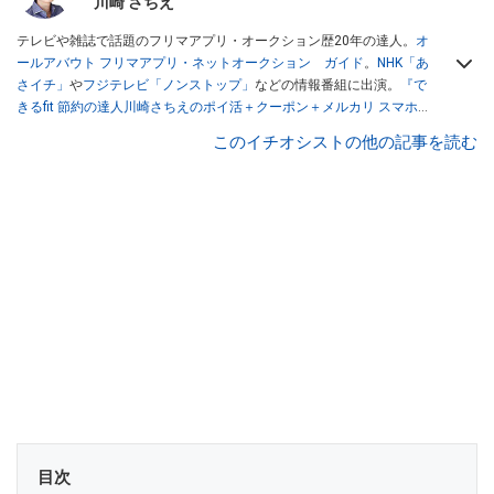
川崎 さちえ
テレビや雑誌で話題のフリマアプリ・オークション歴20年の達人。
オ
ールアバウト フリマアプリ・ネットオークション ガイド
。
NHK「あ
さイチ」
や
フジテレビ「ノンストップ」
などの情報番組に出演。
『で
きるfit 節約の達人川崎さちえのポイ活＋クーポン＋メルカリ スマホで
おトク術』（インプレス刊）
、
『「ゆる副業」のはじめかた メルカリ
このイチオシストの他の記事を読む
スマホ1つでスキマ時間に効率的に稼ぐ！』（翔泳社刊）
ほか著書多
数。ブログは
「川崎さちえのごちゃまぜ日記」
。
■経歴：2003年、夫が子育てをするために、突然会社を辞める。翌月
からの給料が０円になり、家にいながら、しかも空いた時間でできる
オークションに目をつける。しかし、取引の仕方がわからずに、まず
は落札者として参加。その後、出品者側にまわり、家の中の物を出品
しまくる。出品する物がほぼなくなってからは、仕入れを経験。ネッ
トオークションを生活の一部に取り入れるべく、「ネットオークショ
ンやフリマアプリは生活のインフラになる」という考えを持つ。また
消費税増税の社会においては、ネットオークションやフリマアプリが
家計の救世主になりえると考え、業者とは違う視点でユーザーとして
参加中。
目次