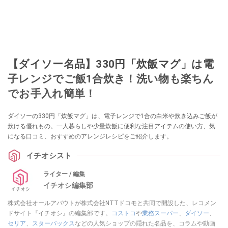
【ダイソー名品】330円「炊飯マグ」は電
子レンジでご飯1合炊き！洗い物も楽ちん
でお手入れ簡単！
ダイソーの330円「炊飯マグ」は、電子レンジで1合の白米や炊き込みご飯が
炊ける優れもの。一人暮らしや少量炊飯に便利な注目アイテムの使い方、気
になる口コミ、おすすめのアレンジレシピをご紹介します。
イチオシスト
ライター / 編集
イチオシ編集部
株式会社オールアバウトが株式会社NTTドコモと共同で開設した、レコメン
ドサイト『イチオシ』の編集部です。
コストコ
や
業務スーパー
、
ダイソー
、
セリア
、
スターバックス
などの人気ショップの隠れた名品を、コラムや動画