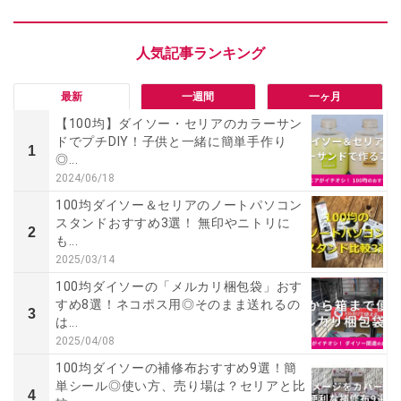
最新
一週間
一ヶ月
【100均】ダイソー・セリアのカラーサン
ドでプチDIY！子供と一緒に簡単手作り
1
◎...
2024/06/18
100均ダイソー＆セリアのノートパソコン
スタンドおすすめ3選！ 無印やニトリに
2
も...
2025/03/14
100均ダイソーの「メルカリ梱包袋」おす
すめ8選！ネコポス用◎そのまま送れるの
3
は...
2025/04/08
100均ダイソーの補修布おすすめ9選！簡
単シール◎使い方、売り場は？セリアと比
4