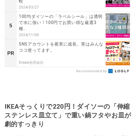
較
2024/03/27
100均ダイソーの「ラベルシール」は透明
で水に強い！100円でお買い得な厳選3
5
種...
2024/11/08
SNSアカウントを着実に成長。実はみんな
ココ使ってます。
PR
Dreaw合同会社
Recommended by
IKEAそっくりで220円！ダイソーの「伸縮
ステンレス皿立て」で重い鍋フタやお皿が
劇的すっきり