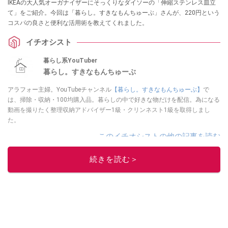
IKEAの大人気オーガナイザーにそっくりなダイソーの「伸縮ステンレス皿立
て」をご紹介。今回は「暮らし。すきなもんちゅーぶ」さんが、220円という
コスパの良さと便利な活用術を教えてくれました。
イチオシスト
暮らし系YouTuber
暮らし。すきなもんちゅーぶ
アラフォー主婦。YouTubeチャンネル
【暮らし。すきなもんちゅーぶ】
で
は、掃除・収納・100均購入品。暮らしの中で好きな物だけを配信。為になる
動画を撮りたく整理収納アドバイザー1級・クリンネスト1級を取得しまし
た。
このイチオシストの他の記事を読む
続きを読む＞