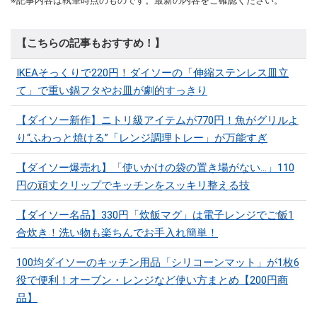
※記事内容は執筆時点のものです。最新の内容をご確認ください。
【こちらの記事もおすすめ！】
IKEAそっくりで220円！ダイソーの「伸縮ステンレス皿立
て」で重い鍋フタやお皿が劇的すっきり
【ダイソー新作】ニトリ級アイテムが770円！魚がグリルよ
り“ふわっと焼ける”「レンジ調理トレー」が万能すぎ
【ダイソー爆売れ】「使いかけの袋の置き場がない…」110
円の頑丈クリップでキッチンをスッキリ整える技
【ダイソー名品】330円「炊飯マグ」は電子レンジでご飯1
合炊き！洗い物も楽ちんでお手入れ簡単！
100均ダイソーのキッチン用品「シリコーンマット」​​が1枚6
役で便利！オーブン・レンジなど使い方まとめ【200円商
品】