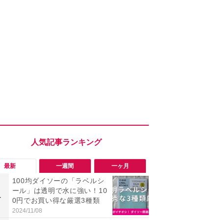
最新
一週間
一ヶ月
100均ダイソーの「ラベルシ
「勝手にデ
ール」は透明で水に強い！10
る!?」Win
1
1
0円でお買い得な厳選3種類
オフにして最
身を守る技
2024/11/08
2026/08/05