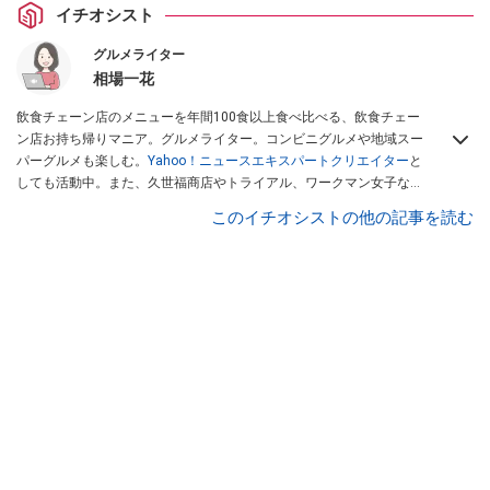
イチオシスト
グルメライター
相場一花
飲食チェーン店のメニューを年間100食以上食べ比べる、飲食チェー
ン店お持ち帰りマニア。グルメライター。コンビニグルメや地域スー
パーグルメも楽しむ。
Yahoo！ニュースエキスパートクリエイター
と
しても活動中。また、久世福商店やトライアル、ワークマン女子など
話題のショップにも足を運ぶ。晋遊舎「LDK」や
「360LiFE」
、
このイチオシストの他の記事を読む
KADOKAWA
「レタスクラブ」
、集英社「週刊プレイボーイ」、宝島
社「おいしい！ シャトレーゼBOOK」などでグルメライター、食の専
門家として出演実績あり。