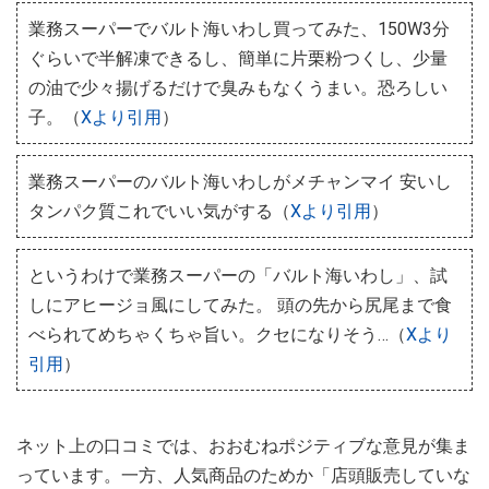
業務スーパーでバルト海いわし買ってみた、150W3分
ぐらいで半解凍できるし、簡単に片栗粉つくし、少量
の油で少々揚げるだけで臭みもなくうまい。恐ろしい
子。（
Xより引用
）
業務スーパーのバルト海いわしがメチャンマイ 安いし
タンパク質これでいい気がする（
Xより引用
）
というわけで業務スーパーの「バルト海いわし」、試
しにアヒージョ風にしてみた。 頭の先から尻尾まで食
べられてめちゃくちゃ旨い。クセになりそう…（
Xより
引用
）
ネット上の口コミでは、おおむねポジティブな意見が集ま
っています。一方、人気商品のためか「店頭販売していな