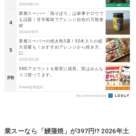
2024/06/16
業務スーパー「鶏そぼろ」は家事ヤロウで
も話題！甘辛風味でアレンジ自在の万能食
4
材
2024/04/01
業務スーパーの焼き鳥5選！50本入りの超
大容量も！おすすめアレンジから焼き方、
5
口...
2025/03/20
SNSアカウントを着実に成長。実はみんな
ココ使ってます。
PR
Dreaw合同会社
Recommended by
業スーなら「鰻蒲焼」が397円!? 2026年土