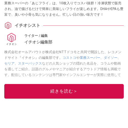
業務スーパーの「あじフライ」は、10枚入りでコスパ抜群！冷凍状態で販売
され、油で揚げるだけで簡単に美味しいフライが楽しめます。DHAやEPAも豊
富で、臭いや小骨も気になりません。忙しい日の強い味方です！
イチオシスト
ライター / 編集
イチオシ編集部
株式会社オールアバウトが株式会社NTTドコモと共同で開設した、レコメン
ドサイト『イチオシ』の編集部です。
コストコ
や
業務スーパー
、
ダイソー
、
セリア
、
スターバックス
などの人気ショップの隠れた名品を、コラムや動画
を通してご紹介。話題のグルメやマニアが紹介するアウトドア情報も満載で
す。配信しているコンテンツは専門家やインフルエンサーが実際に使用して
レビューしています。毎日トレンド情報をお届けしているので、ぜひ
Google
ニュースでフォロー
してください！
続きを読む＞
このイチオシストの他の記事を読む