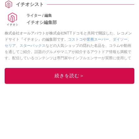
イチオシスト
ライター / 編集
イチオシ編集部
株式会社オールアバウトが株式会社NTTドコモと共同で開設した、レコメン
ドサイト『イチオシ』の編集部です。
コストコ
や
業務スーパー
、
ダイソー
、
セリア
、
スターバックス
などの人気ショップの隠れた名品を、コラムや動画
を通してご紹介。話題のグルメやマニアが紹介するアウトドア情報も満載で
す。配信しているコンテンツは専門家やインフルエンサーが実際に使用して
レビューしています。毎日トレンド情報をお届けしているので、ぜひ
Google
ニュースでフォロー
してください！
続きを読む＞
このイチオシストの他の記事を読む