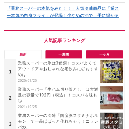
「業務スーパーの本気をみた！！」人気冷凍商品に「業ス
ー本気の白身フライ」が登場！少なめの油で上手に揚がる
最新
一週間
一ヶ月
業務スーパーの氷は3種類！コスパよくて
アウトドアやおしゃれな宅飲みに◎おすす
1
めは...
2025/01/25
業務スーパー「生ハム切り落とし」は大満
足の容量で192円（税込）！コスパ＆味も
2
◎
2021/10/25
業務スーパーの冷凍「国産豚スタミナホル
モン」で一品ぱぱっと作れちゃう！ニラレ
3
バ炒...