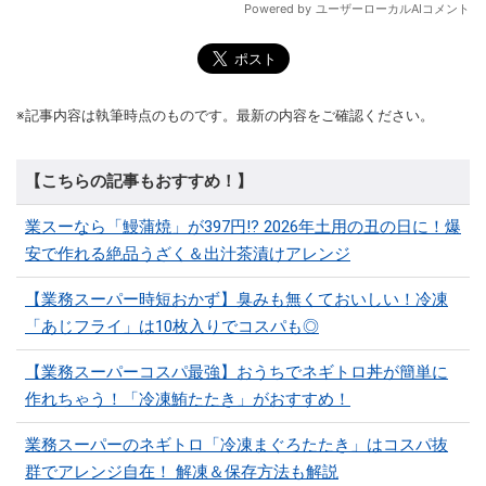
※記事内容は執筆時点のものです。最新の内容をご確認ください。
【こちらの記事もおすすめ！】
業スーなら「鰻蒲焼」が397円!? 2026年土用の丑の日に！爆
安で作れる絶品うざく＆出汁茶漬けアレンジ
【業務スーパー時短おかず】臭みも無くておいしい！冷凍
「あじフライ」は10枚入りでコスパも◎
【業務スーパーコスパ最強】おうちでネギトロ丼が簡単に
作れちゃう！「冷凍鮪たたき」がおすすめ！
業務スーパーのネギトロ「冷凍まぐろたたき」はコスパ抜
群でアレンジ自在！ 解凍＆保存方法も解説