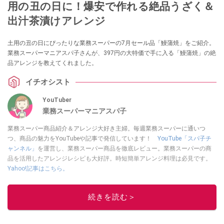
用の丑の日に！爆安で作れる絶品うざく＆
出汁茶漬けアレンジ
土用の丑の日にぴったりな業務スーパーの7月セール品「鰻蒲焼」をご紹介。
業務スーパーマニアスパ子さんが、397円の大特価で手に入る「鰻蒲焼」の絶
品アレンジを教えてくれました。
イチオシスト
YouTuber
業務スーパーマニアスパ子
業務スーパー商品紹介＆アレンジ大好き主婦。毎週業務スーパーに通いつ
つ、商品の魅力をYouTubeや記事で発信しています！
YouTube「スパ子チ
ャンネル」
を運営し、業務スーパー商品を徹底レビュー。業務スーパーの商
品を活用したアレンジレシピも大好評。時短簡単アレンジ料理は必見です。
Yahoo!記事はこちら。
このイチオシストの他の記事を読む
続きを読む＞