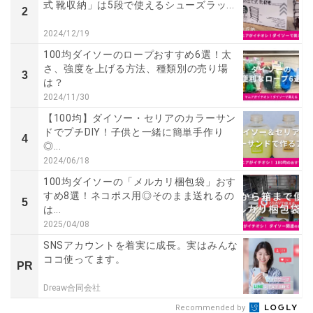
式 靴収納」は5段で使えるシューズラッ...
2
2024/12/19
100均ダイソーのロープおすすめ6選！太
さ、強度を上げる方法、種類別の売り場
3
は？
2024/11/30
【100均】ダイソー・セリアのカラーサン
ドでプチDIY！子供と一緒に簡単手作り
4
◎...
2024/06/18
100均ダイソーの「メルカリ梱包袋」おす
すめ8選！ネコポス用◎そのまま送れるの
5
は...
2025/04/08
SNSアカウントを着実に成長。実はみんな
ココ使ってます。
PR
Dreaw合同会社
Recommended by