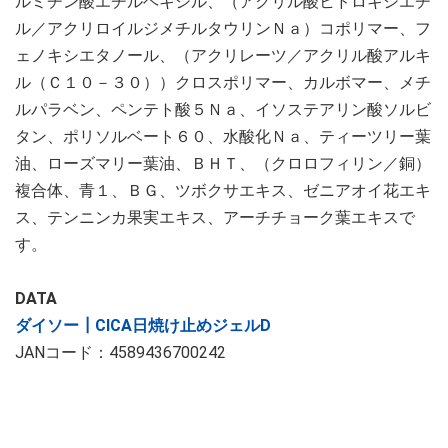
ルミチン酸エチルヘキシル、（アクリル酸ヒドロキシエチ
ル／アクリロイルジメチルタウリンＮａ）コポリマー、フ
ェノキシエタノール、（アクリレーツ／アクリル酸アルキ
ル（Ｃ１０－３０））クロスポリマー、カルボマー、メチ
ルパラベン、ペンテト酸５Ｎａ、イソステアリン酸ソルビ
タン、ポリソルベート６０、水酸化Ｎａ、ティーツリー葉
油、ローズマリー葉油、ＢＨＴ、（クロロフィリン／銅）
複合体、青１、ＢＧ、ツボクサエキス、ゼニアオイ花エキ
ス、テンニンカ果実エキス、アーチチョーク葉エキスで
す。
DATA
ダイソー┃CICA日焼け止めジェルD
JANコード：4589436700242