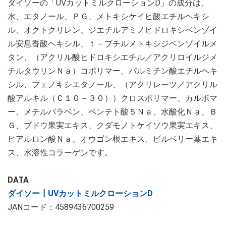
ダイソーの「UVカットミルクローションD」の成分は、
水、エタノール、ＰＧ、メトキシケイヒ酸エチルヘキシ
ル、オクトクリレン、ジエチルアミノヒドロキシベンゾイ
ル安息香酸ヘキシル、ｔ－ブチルメトキシジベンゾイルメ
タン、（アクリル酸ヒドロキシエチル／アクリロイルジメ
チルタウリンＮａ）コポリマー、パルミチン酸エチルヘキ
シル、フェノキシエタノール、（アクリレーツ／アクリル
酸アルキル（Ｃ１０－３０））クロスポリマー、カルボマ
ー、メチルパラベン、ペンテト酸５Ｎａ、水酸化Ｎａ、Ｂ
Ｇ、ブドウ果実エキス、クダモノトケイソウ果実エキス、
ヒアルロン酸Ｎａ、オウゴン根エキス、ビルベリー葉エキ
ス、水溶性コラーゲンです。
DATA
ダイソー┃UVカットミルクローションD
JANコード：4589436700259