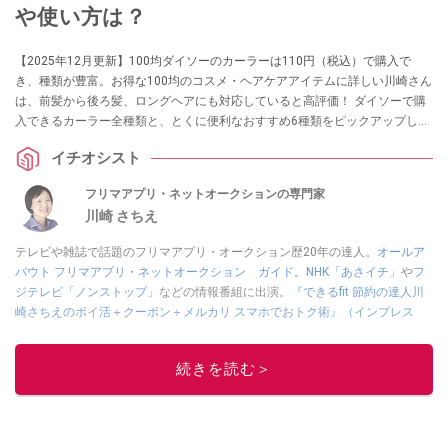
や使い方は？
【2025年12月更新】100均ダイソーのカーラーは110円（税込）で購入で
き、種類が豊富。お得な100均のコスメ・ヘアケアアイテムに詳しい川崎さん
は、前髪から後ろ髪、ロングヘアにも対応していると高評価！ ダイソーで購
入できるカーラー全種類と、とくに便利なおすすめ6種類をピックアップしま
した。太さやサイズ、使い方を紹介します。
イチオシスト
フリマアプリ・ネットオークションの専門家
川崎 さちえ
テレビや雑誌で話題のフリマアプリ・オークション歴20年の達人。
オールア
バウト フリマアプリ・ネットオークション ガイド
。
NHK「あさイチ」
や
フ
ジテレビ「ノンストップ」
などの情報番組に出演。
『できるfit 節約の達人川
崎さちえのポイ活＋クーポン＋メルカリ スマホでおトク術』（インプレス
刊）
、
『「ゆる副業」のはじめかた メルカリ スマホ1つでスキマ時間に効率
的に稼ぐ！』（翔泳社刊）
ほか著書多数。ブログは
「川崎さちえのごちゃま
続きを読む＞
ぜ日記」
。
■経歴：2003年、夫が子育てをするために、突然会社を辞める。翌月からの
給料が０円になり、家にいながら、しかも空いた時間でできるオークション
に目をつける。しかし、取引の仕方がわからずに、まずは落札者として参