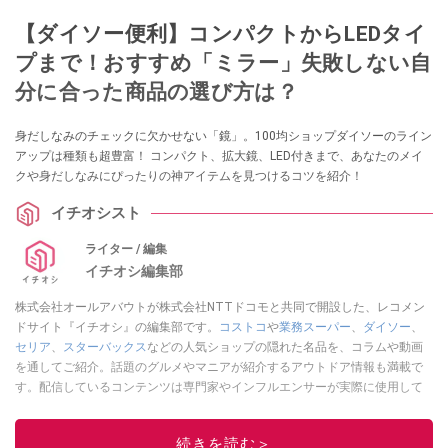
【ダイソー便利】コンパクトからLEDタイ
プまで！おすすめ「ミラー」失敗しない自
分に合った商品の選び方は？
身だしなみのチェックに欠かせない「鏡」。100均ショップダイソーのライン
アップは種類も超豊富！ コンパクト、拡大鏡、LED付きまで、あなたのメイ
クや身だしなみにぴったりの神アイテムを見つけるコツを紹介！
イチオシスト
ライター / 編集
イチオシ編集部
株式会社オールアバウトが株式会社NTTドコモと共同で開設した、レコメン
ドサイト『イチオシ』の編集部です。
コストコ
や
業務スーパー
、
ダイソー
、
セリア
、
スターバックス
などの人気ショップの隠れた名品を、コラムや動画
を通してご紹介。話題のグルメやマニアが紹介するアウトドア情報も満載で
す。配信しているコンテンツは専門家やインフルエンサーが実際に使用して
レビューしています。毎日トレンド情報をお届けしているので、ぜひ
Google
ニュースでフォロー
してください！
続きを読む＞