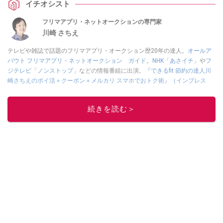
イチオシスト
フリマアプリ・ネットオークションの専門家
川崎 さちえ
テレビや雑誌で話題のフリマアプリ・オークション歴20年の達人。
オールア
バウト フリマアプリ・ネットオークション ガイド
。
NHK「あさイチ」
や
フ
ジテレビ「ノンストップ」
などの情報番組に出演。
『できるfit 節約の達人川
崎さちえのポイ活＋クーポン＋メルカリ スマホでおトク術』（インプレス
刊）
、
『「ゆる副業」のはじめかた メルカリ スマホ1つでスキマ時間に効率
的に稼ぐ！』（翔泳社刊）
ほか著書多数。ブログは
「川崎さちえのごちゃま
続きを読む＞
ぜ日記」
。
■経歴：2003年、夫が子育てをするために、突然会社を辞める。翌月からの
給料が０円になり、家にいながら、しかも空いた時間でできるオークション
に目をつける。しかし、取引の仕方がわからずに、まずは落札者として参
加。その後、出品者側にまわり、家の中の物を出品しまくる。出品する物が
ほぼなくなってからは、仕入れを経験。ネットオークションを生活の一部に
取り入れるべく、「ネットオークションやフリマアプリは生活のインフラに
なる」という考えを持つ。また消費税増税の社会においては、ネットオーク
ションやフリマアプリが家計の救世主になりえると考え、業者とは違う視点
でユーザーとして参加中。
このイチオシストの他の記事を読む