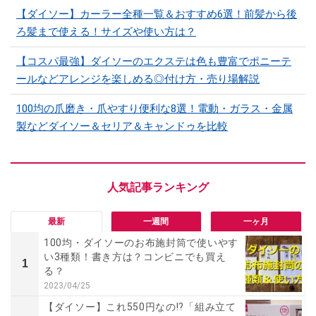
【ダイソー】カーラー全種一覧＆おすすめ6選！前髪から後
ろ髪まで使える！サイズや使い方は？
【コスパ最強】ダイソーのエクステは色も豊富でポニーテ
ールなどアレンジを楽しめる◎付け方・売り場解説
100均の爪磨き・爪やすり便利な8選！電動・ガラス・金属
製などダイソー＆セリア＆キャンドゥを比較
最新
一週間
一ヶ月
100均・ダイソーのお布施封筒で使いやす
い3種類！書き方は？コンビニでも買え
1
る？
2023/04/25
【ダイソー】これ550円なの!?「組み立て