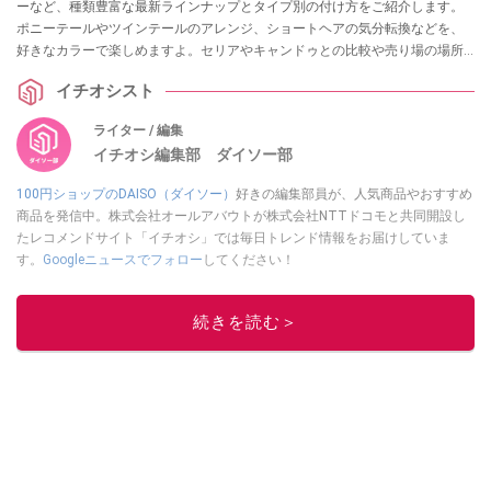
ーなど、種類豊富な最新ラインナップとタイプ別の付け方をご紹介します。
ポニーテールやツインテールのアレンジ、ショートヘアの気分転換などを、
好きなカラーで楽しめますよ。セリアやキャンドゥとの比較や売り場の場所
も網羅。初心者でも失敗しない、100均エクステで手軽にイメチェンを楽しむ
イチオシスト
ための完全ガイドです。
ライター / 編集
イチオシ編集部 ダイソー部
100円ショップのDAISO（ダイソー）
好きの編集部員が、人気商品やおすすめ
商品を発信中。株式会社オールアバウトが株式会社NTTドコモと共同開設し
たレコメンドサイト「イチオシ」では毎日トレンド情報をお届けしていま
す。
Googleニュースでフォロー
してください！
このイチオシストの他の記事を読む
続きを読む＞