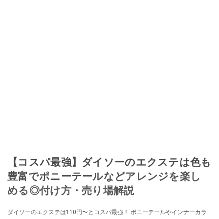
加。その後、出品者側にまわり、家の中の物を出品しまくる。出品する物が
ほぼなくなってからは、仕入れを経験。ネットオークションを生活の一部に
取り入れるべく、「ネットオークションやフリマアプリは生活のインフラに
なる」という考えを持つ。また消費税増税の社会においては、ネットオーク
ションやフリマアプリが家計の救世主になりえると考え、業者とは違う視点
でユーザーとして参加中。
このイチオシストの他の記事を読む
【コスパ最強】ダイソーのエクステは色も
豊富でポニーテールなどアレンジを楽し
める◎付け方・売り場解説
ダイソーのエクステは110円〜とコスパ最強！ ポニーテールやインナーカラ