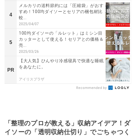
メルカリの送料節約には「圧縮袋」がおす
すめ！100均ダイソーとセリアの梱包材比
4
較...
2025/04/07
100均ダイソーの「ルレット」はミシン目
カッターとして使える！セリアとの価格＆
5
売...
2025/03/26
【大人気】ひんやり冷感寝具で快適な睡眠
をあなたに。
PR
アイリスプラザ
Recommended by
「整理のプロが教える」収納アイデア！ダ
イソーの「透明収納仕切り」でごちゃつく