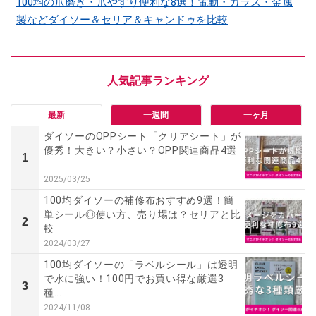
100均の爪磨き・爪やすり便利な8選！電動・ガラス・金属
製などダイソー＆セリア＆キャンドゥを比較
最新
一週間
一ヶ月
ダイソーのOPPシート「クリアシート」が
優秀！大きい？小さい？OPP関連商品4選
1
2025/03/25
100均ダイソーの補修布おすすめ9選！簡
単シール◎使い方、売り場は？セリアと比
2
較
2024/03/27
100均ダイソーの「ラベルシール」は透明
で水に強い！100円でお買い得な厳選3
3
種...
2024/11/08