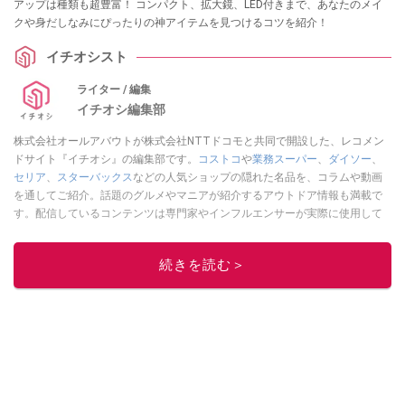
アップは種類も超豊富！ コンパクト、拡大鏡、LED付きまで、あなたのメイ
クや身だしなみにぴったりの神アイテムを見つけるコツを紹介！
イチオシスト
ライター / 編集
イチオシ編集部
株式会社オールアバウトが株式会社NTTドコモと共同で開設した、レコメン
ドサイト『イチオシ』の編集部です。
コストコ
や
業務スーパー
、
ダイソー
、
セリア
、
スターバックス
などの人気ショップの隠れた名品を、コラムや動画
を通してご紹介。話題のグルメやマニアが紹介するアウトドア情報も満載で
す。配信しているコンテンツは専門家やインフルエンサーが実際に使用して
レビューしています。毎日トレンド情報をお届けしているので、ぜひ
Google
ニュースでフォロー
してください！
続きを読む＞
このイチオシストの他の記事を読む