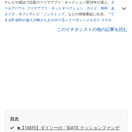
テレビや雑誌で話題のフリマアプリ・オークション歴20年の達人。
オ
ールアバウト フリマアプリ・ネットオークション ガイド
。
NHK「あ
さイチ」
や
フジテレビ「ノンストップ」
などの情報番組に出演。
『で
きるfit 節約の達人川崎さちえのポイ活＋クーポン＋メルカリ スマホで
おトク術』（インプレス刊）
、
『「ゆる副業」のはじめかた メルカリ
このイチオシストの他の記事を読む
スマホ1つでスキマ時間に効率的に稼ぐ！』（翔泳社刊）
ほか著書多
数。ブログは
「川崎さちえのごちゃまぜ日記」
。
■経歴：2003年、夫が子育てをするために、突然会社を辞める。翌月
からの給料が０円になり、家にいながら、しかも空いた時間でできる
オークションに目をつける。しかし、取引の仕方がわからずに、まず
は落札者として参加。その後、出品者側にまわり、家の中の物を出品
しまくる。出品する物がほぼなくなってからは、仕入れを経験。ネッ
トオークションを生活の一部に取り入れるべく、「ネットオークショ
ンやフリマアプリは生活のインフラになる」という考えを持つ。また
消費税増税の社会においては、ネットオークションやフリマアプリが
家計の救世主になりえると考え、業者とは違う視点でユーザーとして
参加中。
目次
■【100均】ダイソーの「IDATE クッションファンデ