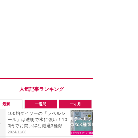
最新
一週間
一ヶ月
100均ダイソーの「ラベルシ
「ヤバい！
ール」は透明で水に強い！10
った…」と
1
1
0円でお買い得な厳選3種類
【7月30日G
更】内容を
2024/11/08
2026/07/31