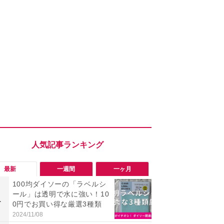
最新
一週間
一ヶ月
100均ダイソーの「ラベルシ
「勝手にデ
ール」は透明で水に強い！10
る!?」Win
1
1
0円でお買い得な厳選3種類
オフにして最
身を守る技
2024/11/08
2026/08/05