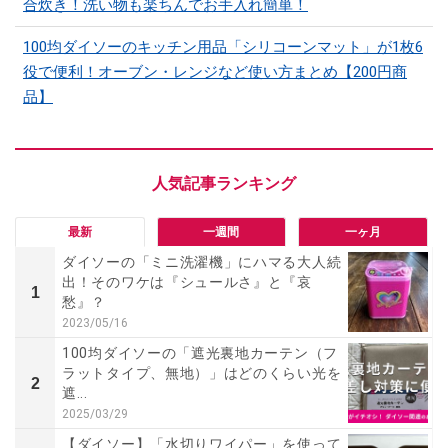
合炊き！洗い物も楽ちんでお手入れ簡単！
100均ダイソーのキッチン用品「シリコーンマット」​​が1枚6
役で便利！オーブン・レンジなど使い方まとめ【200円商
品】
最新
一週間
一ヶ月
ダイソーの「ミニ洗濯機」にハマる大人続
出！そのワケは『シュールさ』と『哀
1
愁』？
2023/05/16
100均ダイソーの「遮光裏地カーテン（フ
ラットタイプ、無地）」はどのくらい光を
2
遮...
2025/03/29
【ダイソー】「水切りワイパー」を使って