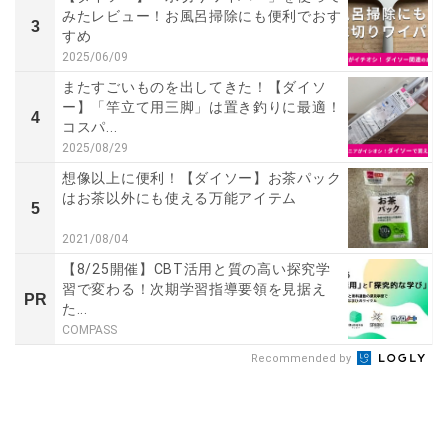
みたレビュー！お風呂掃除にも便利でおす
3
すめ
2025/06/09
またすごいものを出してきた！【ダイソ
ー】「竿立て用三脚」は置き釣りに最適！
4
コスパ...
2025/08/29
想像以上に便利！【ダイソー】お茶パック
はお茶以外にも使える万能アイテム
5
2021/08/04
【8/25開催】CBT活用と質の高い探究学
習で変わる！次期学習指導要領を見据え
PR
た...
COMPASS
Recommended by