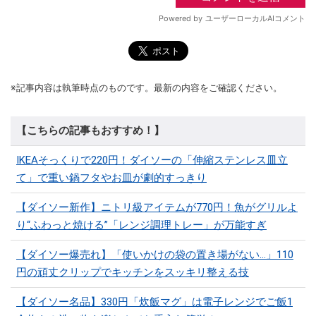
※記事内容は執筆時点のものです。最新の内容をご確認ください。
【こちらの記事もおすすめ！】
IKEAそっくりで220円！ダイソーの「伸縮ステンレス皿立
て」で重い鍋フタやお皿が劇的すっきり
【ダイソー新作】ニトリ級アイテムが770円！魚がグリルよ
り“ふわっと焼ける”「レンジ調理トレー」が万能すぎ
【ダイソー爆売れ】「使いかけの袋の置き場がない…」110
円の頑丈クリップでキッチンをスッキリ整える技
【ダイソー名品】330円「炊飯マグ」は電子レンジでご飯1