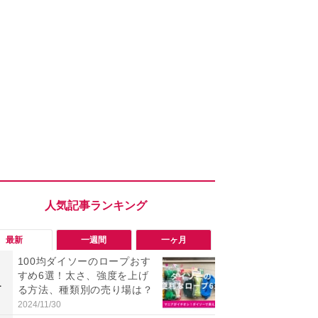
最新
一週間
一ヶ月
100均ダイソーのロープおす
「勝手にデ
すめ6選！太さ、強度を上げ
る!?」Win
1
1
る方法、種類別の売り場は？
オフにして最
身を守る技
2024/11/30
2026/08/05