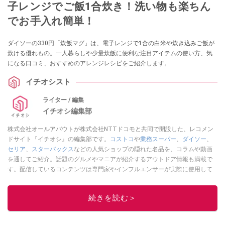
子レンジでご飯1合炊き！洗い物も楽ちん
でお手入れ簡単！
ダイソーの330円「炊飯マグ」は、電子レンジで1合の白米や炊き込みご飯が
炊ける優れもの。一人暮らしや少量炊飯に便利な注目アイテムの使い方、気
になる口コミ、おすすめのアレンジレシピをご紹介します。
イチオシスト
ライター / 編集
イチオシ編集部
株式会社オールアバウトが株式会社NTTドコモと共同で開設した、レコメン
ドサイト『イチオシ』の編集部です。
コストコ
や
業務スーパー
、
ダイソー
、
セリア
、
スターバックス
などの人気ショップの隠れた名品を、コラムや動画
を通してご紹介。話題のグルメやマニアが紹介するアウトドア情報も満載で
す。配信しているコンテンツは専門家やインフルエンサーが実際に使用して
レビューしています。毎日トレンド情報をお届けしているので、ぜひ
Google
ニュースでフォロー
してください！
続きを読む＞
このイチオシストの他の記事を読む