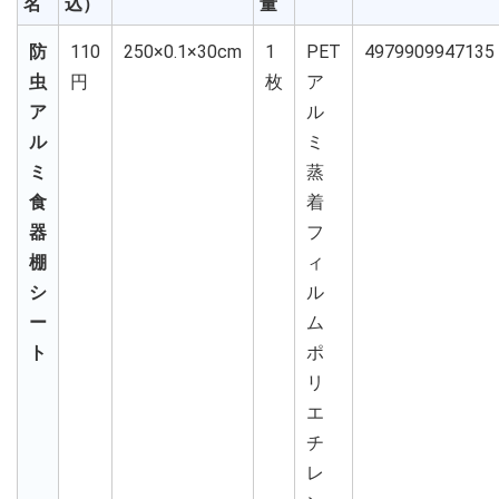
名
込）
量
防
110
250×0.1×30cm
1
PET
4979909947135
虫
円
枚
ア
ア
ル
ル
ミ
ミ
蒸
食
着
器
フ
棚
ィ
シ
ル
ー
ム
ト
ポ
リ
エ
チ
レ