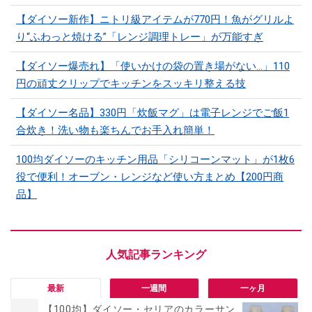
【ダイソー新作】ニトリ級アイテムが770円！魚がグリルよ
り“ふわっと焼ける”「レンジ調理トレー」が万能すぎ
【ダイソー爆売れ】「使いかけの袋の置き場がない…」110
円の頑丈クリップでキッチンをスッキリ整える技
【ダイソー名品】330円「炊飯マグ」は電子レンジでご飯1
合炊き！洗い物も楽ちんでお手入れ簡単！
100均ダイソーのキッチン用品「シリコーンマット」​​が1枚6
役で便利！オーブン・レンジなど使い方まとめ【200円商
品】
最新
一週間
一ヶ月
【100均】ダイソー・セリアのカラーサン