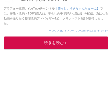
アラフォー主婦。YouTubeチャンネル
【暮らし。すきなもんちゅーぶ】
で
は、掃除・収納・100均購入品。暮らしの中で好きな物だけを配信。為になる
動画を撮りたく整理収納アドバイザー1級・クリンネスト1級を取得しまし
た。
このイチオシストの他の記事を読む
続きを読む＞