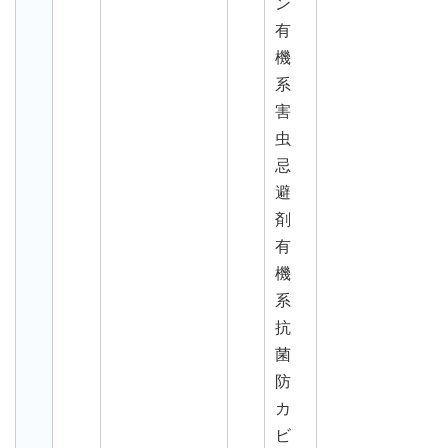
ン
有
機
系
害
虫
忌
避
剤
有
機
系
抗
菌
防
カ
ビ