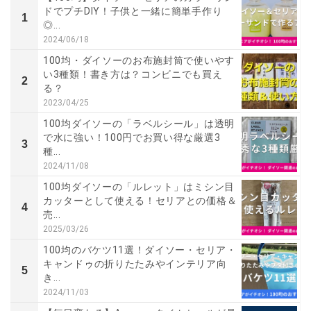
ドでプチDIY！子供と一緒に簡単手作り
1
◎...
2024/06/18
100均・ダイソーのお布施封筒で使いやす
い3種類！書き方は？コンビニでも買え
2
る？
2023/04/25
100均ダイソーの「ラベルシール」は透明
で水に強い！100円でお買い得な厳選3
3
種...
2024/11/08
100均ダイソーの「ルレット」はミシン目
カッターとして使える！セリアとの価格＆
4
売...
2025/03/26
100均のバケツ11選！ダイソー・セリア・
キャンドゥの折りたたみやインテリア向
5
き...
2024/11/03