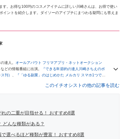
ます。お得な100均のコスメアイテムに詳しい川崎さんは、お得で使い
めポイントを紹介します。ダイソーのアイプチにまつわる疑問にも答えま
家
年の達人。
オールアバウト フリマアプリ・ネットオークション
」
などの情報番組に出演。
『できるfit 節約の達人川崎さちえのポ
レス刊）
、
『「ゆる副業」のはじめかた メルカリ スマホ1つでス
ブログは
「川崎さちえのごちゃまぜ日記」
。
このイチオシストの他の記事を読む
辞める。翌月からの給料が０円になり、家にいながら、しかも空
引の仕方がわからずに、まずは落札者として参加。その後、出
がほぼなくなってからは、仕入れを経験。ネットオークション
フリマアプリは生活のインフラになる」という考えを持つ。ま
リマアプリが家計の救世主になりえると考え、業者とは違う視
がれの二重が目指せる！ おすすめ8選
？ どんな種類がある？
幅で選べるほど種類が豊富！ おすすめ8選