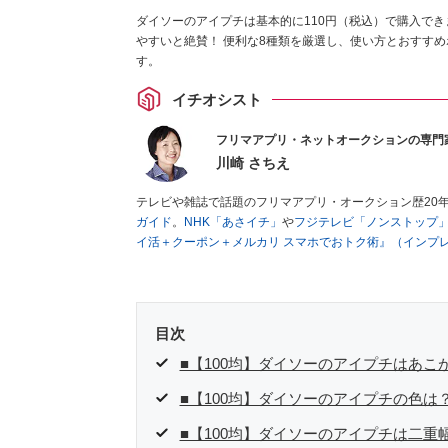
ダイソーのアイプチは基本的に110円（税込）で購入でき
やすいと絶賛！ 便利な8種類を厳選し、使い方とおすす
す。
イチオシスト
フリマアプリ・ネットオークションの専門
川崎 さちえ
テレビや雑誌で話題のフリマアプリ・オークション歴20
ガイド
。
NHK「あさイチ」
や
フジテレビ「ノンストップ
イ活＋クーポン＋メルカリ スマホでおトク術』（インプ
キマ時間に効率的に稼ぐ！』（翔泳社刊）
ほか著書多数。
■経歴：2003年、夫が子育てをするために、突然会社を
いた時間でできるオークションに目をつける。しかし、取
品者側にまわり、家の中の物を出品しまくる。出品する物
目次
を生活の一部に取り入れるべく、「ネットオークションや
た消費税増税の社会においては、ネットオークションやフ
■【100均】ダイソーのアイプチはあこ
点でユーザーとして参加中。
■【100均】ダイソーのアイプチの色は
■【100均】ダイソーのアイプチは二重