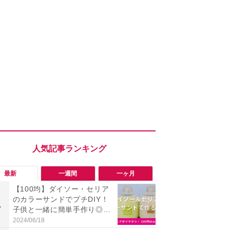
最新
一週間
一ヶ月
【100均】ダイソー・セリア
「会計時に
のカラーサンドでプチDIY！
たい」「お
1
1
子供と一緒に簡単手作り◎20
【セブン】お
25年商品情報
リンク1本が
2024/06/18
2026/08/08