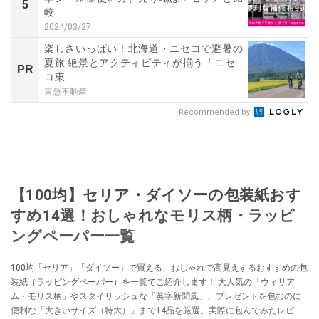
5
較
2024/03/27
楽しさいっぱい！北海道・ニセコで避暑の
夏旅 絶景とアクティビティが揃う「ニセ
PR
コ東...
東急不動産
Recommended by
【100均】セリア・ダイソーの包装紙おす
すめ14選！おしゃれなモリス柄・ラッピ
ングペーパー一覧
100均「セリア」「ダイソー」で買える、おしゃれで高見えするおすすめの包
装紙（ラッピングペーパー）を一覧でご紹介します！ 大人気の「ウィリア
ム・モリス柄」やスタイリッシュな「英字新聞風」、プレゼントを包むのに
便利な「大きいサイズ（特大）」まで14品を厳選。実際に包んでみたレビュ