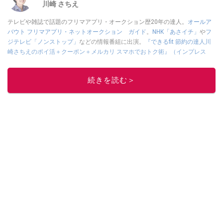
川崎 さちえ
テレビや雑誌で話題のフリマアプリ・オークション歴20年の達人。
オールア
バウト フリマアプリ・ネットオークション ガイド
。
NHK「あさイチ」
や
フ
ジテレビ「ノンストップ」
などの情報番組に出演。
『できるfit 節約の達人川
崎さちえのポイ活＋クーポン＋メルカリ スマホでおトク術』（インプレス
刊）
、
『「ゆる副業」のはじめかた メルカリ スマホ1つでスキマ時間に効率
的に稼ぐ！』（翔泳社刊）
ほか著書多数。ブログは
「川崎さちえのごちゃま
続きを読む＞
ぜ日記」
。
■経歴：2003年、夫が子育てをするために、突然会社を辞める。翌月からの
給料が０円になり、家にいながら、しかも空いた時間でできるオークション
に目をつける。しかし、取引の仕方がわからずに、まずは落札者として参
加。その後、出品者側にまわり、家の中の物を出品しまくる。出品する物が
ほぼなくなってからは、仕入れを経験。ネットオークションを生活の一部に
取り入れるべく、「ネットオークションやフリマアプリは生活のインフラに
なる」という考えを持つ。また消費税増税の社会においては、ネットオーク
ションやフリマアプリが家計の救世主になりえると考え、業者とは違う視点
でユーザーとして参加中。
このイチオシストの他の記事を読む