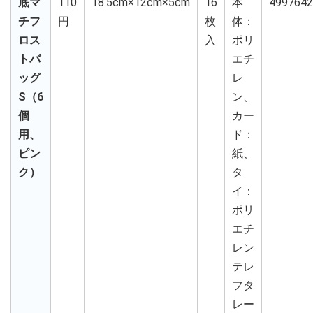
底マ
110
18.5cm×12cm×5cm
16
本
4997642
チフ
円
枚
体：
ロス
入
ポリ
トバ
エチ
ッグ
レ
S（6
ン、
個
カー
用、
ド：
ピン
紙、
ク）
タ
イ：
ポリ
エチ
レン
テレ
フタ
レー