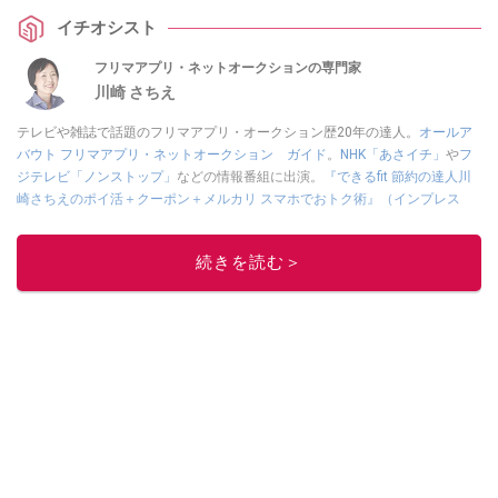
ーや、綺麗にラッピングするコツも解説します。
イチオシスト
フリマアプリ・ネットオークションの専門家
川崎 さちえ
テレビや雑誌で話題のフリマアプリ・オークション歴20年の達人。
オールア
バウト フリマアプリ・ネットオークション ガイド
。
NHK「あさイチ」
や
フ
ジテレビ「ノンストップ」
などの情報番組に出演。
『できるfit 節約の達人川
崎さちえのポイ活＋クーポン＋メルカリ スマホでおトク術』（インプレス
刊）
、
『「ゆる副業」のはじめかた メルカリ スマホ1つでスキマ時間に効率
的に稼ぐ！』（翔泳社刊）
ほか著書多数。ブログは
「川崎さちえのごちゃま
続きを読む＞
ぜ日記」
。
■経歴：2003年、夫が子育てをするために、突然会社を辞める。翌月からの
給料が０円になり、家にいながら、しかも空いた時間でできるオークション
に目をつける。しかし、取引の仕方がわからずに、まずは落札者として参
加。その後、出品者側にまわり、家の中の物を出品しまくる。出品する物が
ほぼなくなってからは、仕入れを経験。ネットオークションを生活の一部に
取り入れるべく、「ネットオークションやフリマアプリは生活のインフラに
なる」という考えを持つ。また消費税増税の社会においては、ネットオーク
ションやフリマアプリが家計の救世主になりえると考え、業者とは違う視点
でユーザーとして参加中。