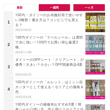
最新
一週間
一ヶ月
100均・ダイソーのお布施封筒で使いやす
い3種類！書き方は？コンビニでも買え
1
る？
2023/04/25
100均ダイソーの「ラベルシール」は透明
で水に強い！100円でお買い得な厳選3
2
種...
2024/11/08
ダイソーのOPPシート「クリアシート」が
優秀！大きい？小さい？OPP関連商品4選
3
2025/03/25
100均ダイソーの「ルレット」はミシン目
カッターとして使える！セリアとの価格＆
4
売...
2025/03/26
100均ダイソーの補修布おすすめ9選！簡
単シール◎使い方、売り場は？セリアと比