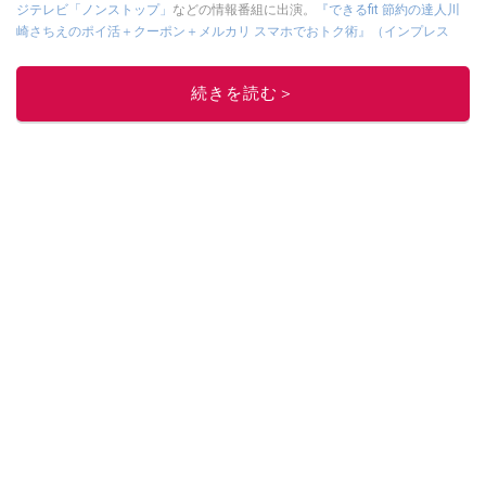
ジテレビ「ノンストップ」
などの情報番組に出演。
『できるfit 節約の達人川
崎さちえのポイ活＋クーポン＋メルカリ スマホでおトク術』（インプレス
刊）
、
『「ゆる副業」のはじめかた メルカリ スマホ1つでスキマ時間に効率
的に稼ぐ！』（翔泳社刊）
ほか著書多数。ブログは
「川崎さちえのごちゃま
続きを読む＞
ぜ日記」
。
■経歴：2003年、夫が子育てをするために、突然会社を辞める。翌月からの
給料が０円になり、家にいながら、しかも空いた時間でできるオークション
に目をつける。しかし、取引の仕方がわからずに、まずは落札者として参
加。その後、出品者側にまわり、家の中の物を出品しまくる。出品する物が
ほぼなくなってからは、仕入れを経験。ネットオークションを生活の一部に
取り入れるべく、「ネットオークションやフリマアプリは生活のインフラに
なる」という考えを持つ。また消費税増税の社会においては、ネットオーク
ションやフリマアプリが家計の救世主になりえると考え、業者とは違う視点
でユーザーとして参加中。
このイチオシストの他の記事を読む