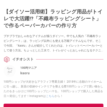
【ダイソー活用術】ラッピング用品がトイ
レで大活躍⁉「不織布ラッピングシート」
で作るペーパーカバーの作り方
プチプラでおしゃれなアイテムが揃うダイソー。中でも人気の「不織布ラッ
ピングシート」は、ラッピング以外にも使える万能アイテムなんです。そこ
で今回、「kaoru」さんが紹介してくれたのは、トイレットペーパーカバーと
して使う方法。ちょっとした工夫で、トイレがぐっとおしゃれになるテクニ
ックですので、ぜひチェックしてみてくださいね。
イチオシスト
100均マニア
kaoru
100円ショップが大好きなアラフィフ専業主婦！ 2018年に念願のマイホーム
に引っ越し、新居の収納やインテリアを整える際100円ショップで買い物をし
たのをきっかけに100円ショップにハマる。 100円ショップで購入した商品を
日々発信してます！Instagramは
こちら
から！
このイチオシストの他の記事を読む