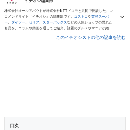
イチオシ編集部
株式会社オールアバウトが株式会社NTTドコモと共同で開設した、レ
コメンドサイト『イチオシ』の編集部です。
コストコ
や
業務スーパ
ー
、
ダイソー
、
セリア
、
スターバックス
などの人気ショップの隠れた
名品を、コラムや動画を通してご紹介。話題のグルメやマニアが紹介
するアウトドア情報も満載です。配信しているコンテンツは専門家や
このイチオシストの他の記事を読む
インフルエンサーが実際に使用してレビューしています。毎日トレン
ド情報をお届けしているので、ぜひ
Googleニュースでフォロー
してく
ださい！
目次