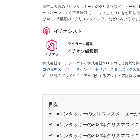
毎年大人気の『ケンタッキー』のクリスマスメニューが1
ティバーレル」や五穀味鶏（ごこくあじどり）を使用した
びやすい6種類の「クリスマスパック」などいろいろです
イチオシスト
ライター / 編集
イチオシ編集部
株式会社オールアバウトが株式会社NTTドコモと共同で
コ
や
業務スーパー
、
ダイソー
、
セリア
、
スターバックス
な
介。話題のグルメやマニアが紹介するアウトドア情報も満
が実際に使用してレビューしています。毎日トレンド情報
ださい！
目次
■ケンタッキーのクリスマスメニューが
■ケンタッキーの2024年クリスマスメ
■ケンタッキーの2024年クリスマスメ