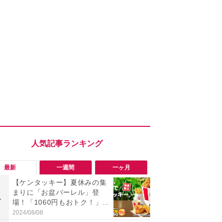
最新
一週間
一ヶ月
【ケンタッキー】夏休みの集
「勝手にデ
まりに「お盆バーレル」登
る!?」Win
1
1
場！「1060円もおトク！」2
オフにして最
週間限定だから急いで～
身を守る技
2024/08/08
2026/08/05