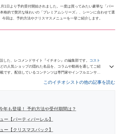
1月1日より予約受付開始されました。一度は買ってみたい豪華な「パー
本格的で贅沢な味わいの「プレミアムシリーズ」、シーンに合わせて選
。今回は、予約方法やクリスマスメニューを一挙ご紹介します。
開設した、レコメンドサイト『イチオシ』の編集部です。
コスト
どの人気ショップの隠れた名品を、コラムや動画を通してご紹
載です。配信しているコンテンツは専門家やインフルエンサー
をお届けしているので、ぜひ
Googleニュースでフォロー
してく
このイチオシストの他の記事を読む
今年も登場！ 予約方法や受付期間は？
ニュー【パーティバーレル】
ニュー【クリスマスパック】