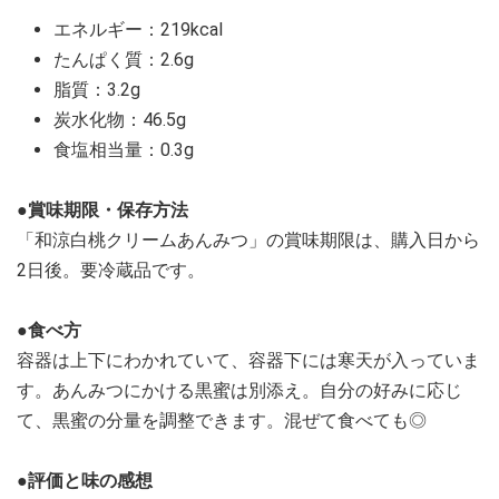
エネルギー：219kcal
たんぱく質：2.6g
脂質：3.2g
炭水化物：46.5g
食塩相当量：0.3g
●賞味期限・保存方法
「和涼白桃クリームあんみつ」の賞味期限は、購入日から
2日後。要冷蔵品です。
●食べ方
容器は上下にわかれていて、容器下には寒天が入っていま
す。あんみつにかける黒蜜は別添え。自分の好みに応じ
て、黒蜜の分量を調整できます。混ぜて食べても◎
●評価と味の感想