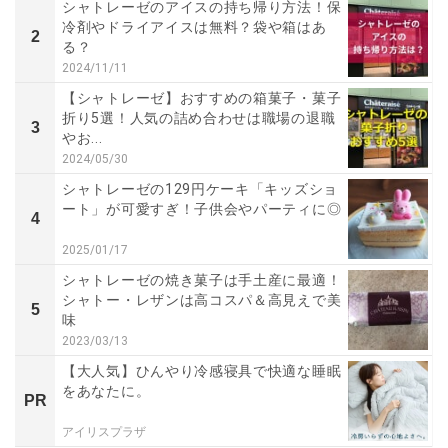
シャトレーゼのアイスの持ち帰り方法！保
冷剤やドライアイスは無料？袋や箱はあ
2
る？
2024/11/11
【シャトレーゼ】おすすめの箱菓子・菓子
折り5選！人気の詰め合わせは職場の退職
3
やお...
2024/05/30
シャトレーゼの129円ケーキ「キッズショ
ート」が可愛すぎ！子供会やパーティに◎
4
2025/01/17
シャトレーゼの焼き菓子は手土産に最適！
シャトー・レザンは高コスパ＆高見えで美
5
味
2023/03/13
【大人気】ひんやり冷感寝具で快適な睡眠
をあなたに。
PR
アイリスプラザ