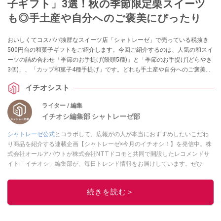
子ギフト」3選！秋の季節限定栗スイーツ
も◎手土産や自分へのご褒美にぴったり
おいしくてコスパバ抜群なスイーツ店「シャトレーゼ」で売っている税抜き
500円台の和菓子ギフトをご紹介します。今回ご紹介するのは、人気の和スイ
ーツの詰め合わせ「季節のお手提げ(饅頭5種)」と「季節のお手提げ(どらやき
3個)」、「カップ和菓子4種手提げ」です。どれも手土産や自分へのご褒美と
してピッタリなサイズ感なので、ぜひ参考にしてみてくださいね。
イチオシスト
ライター / 編集
イチオシ編集部 シャトレーゼ部
シャトレーゼ公式
とコラボして、広報がの人が本当におすすめしたいこだわ
り商品を紹介する連載企画【シャトレーゼ×今月のイチオシ！】を発信中。株
式会社オールアバウトが株式会社NTTドコモと共同で開設したレコメンドサ
イト「イチオシ」編集部が、毎日トレンド情報をお届けしています。ぜひ
Googleニュースでフォロー
してください！
このイチオシストの他の記事を読む
続きを読む＞