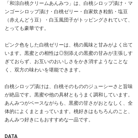
「和涼白桃クリームあんみつ」は、白桃シロップ漬け・マ
ンゴーシロップ漬け・白桃ゼリー・自家炊き粒餡・塩豆
（赤えんどう豆）・白玉風団子がトッピングされていて、
とっても豪華です。
ピンク色をした白桃ゼリーは、桃の風味と甘みがよく出て
います。黒蜜との相性は◎別添えの黒蜜の甘みが主張しす
ぎておらず、お互いのおいしさをかき消すようなことな
く、双方の味わいを堪能できます。
白桃シロップ漬けは、白桃そのもののジューシーさと旨味
が絶品です。黒蜜や他の具材ともうまく調和しています。
あんみつがベースながらも、黒蜜の甘さがおとなしく、全
体的によくまとまっています。桃好きはもちろんのこと、
あんみつ好きにもおすすめな一品です。
DATA