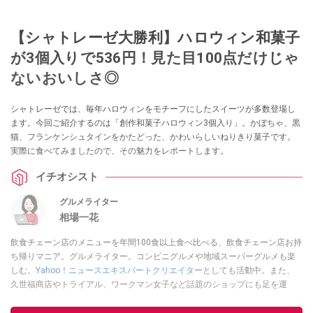
【シャトレーゼ大勝利】ハロウィン和菓子
が3個入りで536円！見た目100点だけじゃ
ないおいしさ◎
シャトレーゼでは、毎年ハロウィンをモチーフにしたスイーツが多数登場し
ます。今回ご紹介するのは「創作和菓子ハロウィン3個入り」。かぼちゃ、黒
猫、フランケンシュタインをかたどった、かわいらしいねりきり菓子です。
実際に食べてみましたので、その魅力をレポートします。
イチオシスト
グルメライター
相場一花
飲食チェーン店のメニューを年間100食以上食べ比べる、飲食チェーン店お持
ち帰りマニア。グルメライター。コンビニグルメや地域スーパーグルメも楽
しむ。
Yahoo！ニュースエキスパートクリエイター
としても活動中。また、
久世福商店やトライアル、ワークマン女子など話題のショップにも足を運
ぶ。晋遊舎「LDK」や
「360LiFE」
、KADOKAWA
「レタスクラブ」
、集英社
「週刊プレイボーイ」、宝島社「おいしい！ シャトレーゼBOOK」などでグ