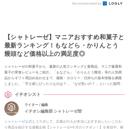
Recommended by
【シャトレーゼ】マニアおすすめ和菓子と
最新ランキング！もなどら・かりんとう
饅頭など価格以上の満足度◎
シャトレーゼの和菓子から、最新の人気ランキングと新商品、マニア厳選和
菓子の実食レビューをご紹介。「もなどら」「かりんとう饅頭」等の人気商
品からギフト用詰め合わせまで、価格・カロリー・日持ちの基本情報を網羅
しました。「手土産にぴったりなのは？ 」「なぜ安いの？ 」といった疑問に
ついても解説します。
イチオシスト
ライター / 編集
イチオシ編集部 シャトレーゼ部
シャトレーゼ公式
とコラボして、広報がの人が本当におすすめしたいこだわ
り商品を紹介する連載企画【シャトレーゼ×今月のイチオシ！】を発信中。株