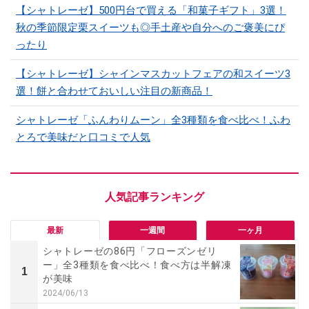
【シャトレーゼ】500円台で買える「和菓子ギフト」3選！
秋の季節限定栗スイーツも◎手土産や自分へのご褒美にぴ
ったり
【シャトレーゼ】シャインマスカットフェアの和スイーツ3
選！餅と合わせておいしい注目の新商品！
シャトレーゼ「ふんわりムーン」全3種類を食べ比べ！ふわ
とろで美味だと口コミで人気
最新
一週間
一ヶ月
シャトレーゼの86円「フローズンゼリ
ー」全3種類を食べ比べ！食べ方は半解凍
1
が美味
2024/06/13