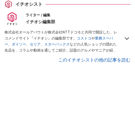
イチオシスト
ライター / 編集
イチオシ編集部
株式会社オールアバウトが株式会社NTTドコモと共同で開設した、レ
コメンドサイト『イチオシ』の編集部です。
コストコ
や
業務スーパ
ー
、
ダイソー
、
セリア
、
スターバックス
などの人気ショップの隠れた
名品を、コラムや動画を通してご紹介。話題のグルメやマニアが紹介
するアウトドア情報も満載です。配信しているコンテンツは専門家や
このイチオシストの他の記事を読む
インフルエンサーが実際に使用してレビューしています。毎日トレン
ド情報をお届けしているので、ぜひ
Googleニュースでフォロー
してく
ださい！