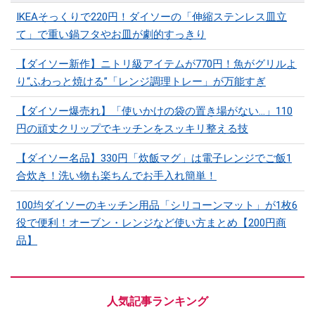
IKEAそっくりで220円！ダイソーの「伸縮ステンレス皿立
て」で重い鍋フタやお皿が劇的すっきり
【ダイソー新作】ニトリ級アイテムが770円！魚がグリルよ
り“ふわっと焼ける”「レンジ調理トレー」が万能すぎ
【ダイソー爆売れ】「使いかけの袋の置き場がない…」110
円の頑丈クリップでキッチンをスッキリ整える技
【ダイソー名品】330円「炊飯マグ」は電子レンジでご飯1
合炊き！洗い物も楽ちんでお手入れ簡単！
100均ダイソーのキッチン用品「シリコーンマット」​​が1枚6
役で便利！オーブン・レンジなど使い方まとめ【200円商
品】