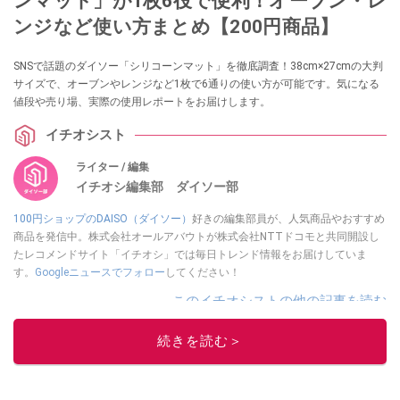
ンマット」​​が1枚6役で便利！オーブン・レ
ンジなど使い方まとめ【200円商品】
SNSで話題のダイソー「シリコーンマット」を徹底調査！38cm×27cmの大判
サイズで、オーブンやレンジなど1枚で6通りの使い方が可能です。気になる
値段や売り場、実際の使用レポートをお届けします。
イチオシスト
ライター / 編集
イチオシ編集部 ダイソー部
100円ショップのDAISO（ダイソー）
好きの編集部員が、人気商品やおすすめ
商品を発信中。株式会社オールアバウトが株式会社NTTドコモと共同開設し
たレコメンドサイト「イチオシ」では毎日トレンド情報をお届けしていま
す。
Googleニュースでフォロー
してください！
このイチオシストの他の記事を読む
続きを読む＞