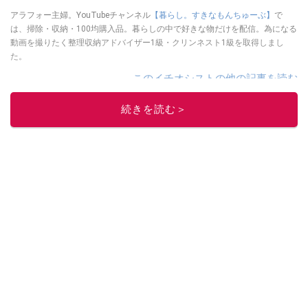
アラフォー主婦。YouTubeチャンネル
【暮らし。すきなもんちゅーぶ】
で
は、掃除・収納・100均購入品。暮らしの中で好きな物だけを配信。為になる
動画を撮りたく整理収納アドバイザー1級・クリンネスト1級を取得しまし
た。
このイチオシストの他の記事を読む
続きを読む＞