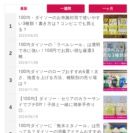
最新
一週間
一ヶ月
100均・ダイソーのお布施封筒で使いやす
い3種類！書き方は？コンビニでも買え
1
る？
2023/04/25
100均ダイソーの「ラベルシール」は透明
で水に強い！100円でお買い得な厳選3
2
種...
2024/11/08
100均ダイソーのロープおすすめ6選！太
さ、強度を上げる方法、種類別の売り場
3
は？
2024/11/30
【100均】ダイソー・セリアのカラーサン
ドでプチDIY！子供と一緒に簡単手作り
4
◎...
2024/06/18
100均ダイソーに「無水エタノール」は売
ってる？ダイソーの消毒アイテムおすすめ