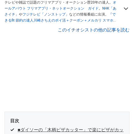
テレビや雑誌で話題のフリマアプリ・オークション歴20年の達人。
オ
ールアバウト フリマアプリ・ネットオークション ガイド
。
NHK「あ
さイチ」
や
フジテレビ「ノンストップ」
などの情報番組に出演。
『で
きるfit 節約の達人川崎さちえのポイ活＋クーポン＋メルカリ スマホで
おトク術』（インプレス刊）
、
『「ゆる副業」のはじめかた メルカリ
このイチオシストの他の記事を読む
スマホ1つでスキマ時間に効率的に稼ぐ！』（翔泳社刊）
ほか著書多
数。ブログは
「川崎さちえのごちゃまぜ日記」
。
■経歴：2003年、夫が子育てをするために、突然会社を辞める。翌月
からの給料が０円になり、家にいながら、しかも空いた時間でできる
オークションに目をつける。しかし、取引の仕方がわからずに、まず
は落札者として参加。その後、出品者側にまわり、家の中の物を出品
しまくる。出品する物がほぼなくなってからは、仕入れを経験。ネッ
トオークションを生活の一部に取り入れるべく、「ネットオークショ
ンやフリマアプリは生活のインフラになる」という考えを持つ。また
消費税増税の社会においては、ネットオークションやフリマアプリが
家計の救世主になりえると考え、業者とは違う視点でユーザーとして
参加中。
目次
■ダイソーの「木柄ピザカッター」で楽にピザがカッ