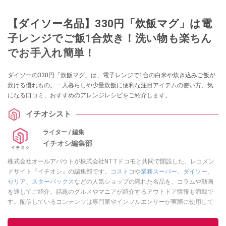
【ダイソー名品】330円「炊飯マグ」は電
子レンジでご飯1合炊き！洗い物も楽ちん
でお手入れ簡単！
ダイソーの330円「炊飯マグ」は、電子レンジで1合の白米や炊き込みご飯が
炊ける優れもの。一人暮らしや少量炊飯に便利な注目アイテムの使い方、気
になる口コミ、おすすめのアレンジレシピをご紹介します。
イチオシスト
ライター / 編集
イチオシ編集部
株式会社オールアバウトが株式会社NTTドコモと共同で開設した、レコメン
ドサイト『イチオシ』の編集部です。
コストコ
や
業務スーパー
、
ダイソー
、
セリア
、
スターバックス
などの人気ショップの隠れた名品を、コラムや動画
を通してご紹介。話題のグルメやマニアが紹介するアウトドア情報も満載で
す。配信しているコンテンツは専門家やインフルエンサーが実際に使用して
レビューしています。毎日トレンド情報をお届けしているので、ぜひ
Google
ニュースでフォロー
してください！