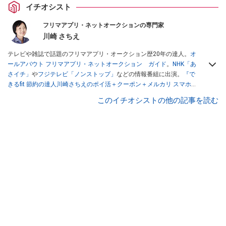
イチオシスト
フリマアプリ・ネットオークションの専門家
川崎 さちえ
テレビや雑誌で話題のフリマアプリ・オークション歴20年の達人。
オ
ールアバウト フリマアプリ・ネットオークション ガイド
。
NHK「あ
さイチ」
や
フジテレビ「ノンストップ」
などの情報番組に出演。
『で
きるfit 節約の達人川崎さちえのポイ活＋クーポン＋メルカリ スマホで
おトク術』（インプレス刊）
、
『「ゆる副業」のはじめかた メルカリ
このイチオシストの他の記事を読む
スマホ1つでスキマ時間に効率的に稼ぐ！』（翔泳社刊）
ほか著書多
数。ブログは
「川崎さちえのごちゃまぜ日記」
。
■経歴：2003年、夫が子育てをするために、突然会社を辞める。翌月
からの給料が０円になり、家にいながら、しかも空いた時間でできる
オークションに目をつける。しかし、取引の仕方がわからずに、まず
は落札者として参加。その後、出品者側にまわり、家の中の物を出品
しまくる。出品する物がほぼなくなってからは、仕入れを経験。ネッ
トオークションを生活の一部に取り入れるべく、「ネットオークショ
ンやフリマアプリは生活のインフラになる」という考えを持つ。また
消費税増税の社会においては、ネットオークションやフリマアプリが
家計の救世主になりえると考え、業者とは違う視点でユーザーとして
参加中。