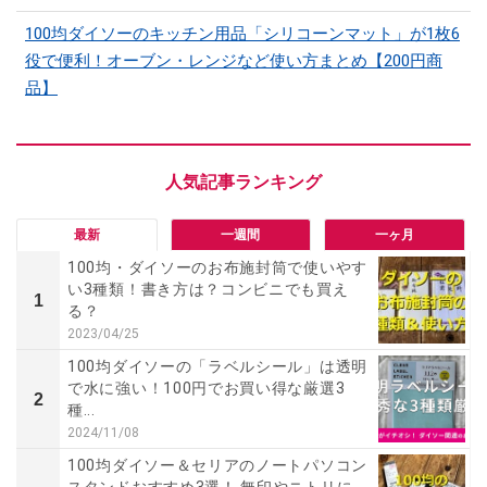
100均ダイソーのキッチン用品「シリコーンマット」​​が1枚6
役で便利！オーブン・レンジなど使い方まとめ【200円商
品】
最新
一週間
一ヶ月
100均・ダイソーのお布施封筒で使いやす
い3種類！書き方は？コンビニでも買え
1
る？
2023/04/25
100均ダイソーの「ラベルシール」は透明
で水に強い！100円でお買い得な厳選3
2
種...
2024/11/08
100均ダイソー＆セリアのノートパソコン