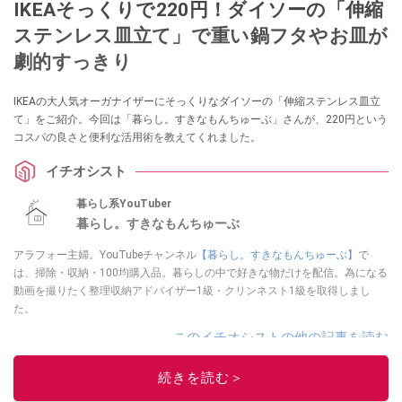
IKEAそっくりで220円！ダイソーの「伸縮
ステンレス皿立て」で重い鍋フタやお皿が
劇的すっきり
IKEAの大人気オーガナイザーにそっくりなダイソーの「伸縮ステンレス皿立
て」をご紹介。今回は「暮らし。すきなもんちゅーぶ」さんが、220円という
コスパの良さと便利な活用術を教えてくれました。
イチオシスト
暮らし系YouTuber
暮らし。すきなもんちゅーぶ
アラフォー主婦。YouTubeチャンネル
【暮らし。すきなもんちゅーぶ】
で
は、掃除・収納・100均購入品。暮らしの中で好きな物だけを配信。為になる
動画を撮りたく整理収納アドバイザー1級・クリンネスト1級を取得しまし
た。
このイチオシストの他の記事を読む
続きを読む＞