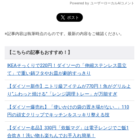
※記事内容は執筆時点のものです。最新の内容をご確認ください。
【こちらの記事もおすすめ！】
IKEAそっくりで220円！ダイソーの「伸縮ステンレス皿立
て」で重い鍋フタやお皿が劇的すっきり
【ダイソー新作】ニトリ級アイテムが770円！魚がグリルよ
り“ふわっと焼ける”「レンジ調理トレー」が万能すぎ
【ダイソー爆売れ】「使いかけの袋の置き場がない…」110
円の頑丈クリップでキッチンをスッキリ整える技
【ダイソー名品】330円「炊飯マグ」は電子レンジでご飯1
合炊き！洗い物も楽ちんでお手入れ簡単！