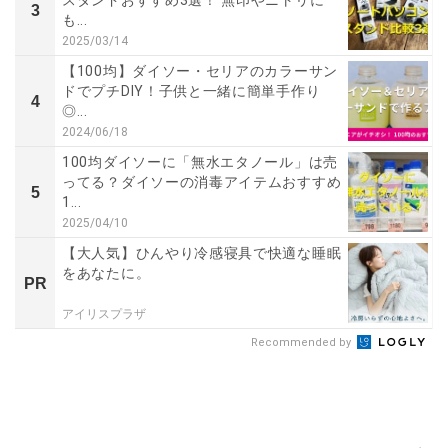
スタンドおすすめ3選！ 無印やニトリに
3
も...
2025/03/14
【100均】ダイソー・セリアのカラーサン
ドでプチDIY！子供と一緒に簡単手作り
4
◎...
2024/06/18
100均ダイソーに「無水エタノール」は売
ってる？ダイソーの消毒アイテムおすすめ
5
1...
2025/04/10
【大人気】ひんやり冷感寝具で快適な睡眠
をあなたに。
PR
アイリスプラザ
Recommended by