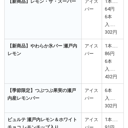
【新商品】レモン・ザ・スーパー
アイス
1本……
バー
64円
6本
入……
302円
【新商品】やわらか氷バー 瀬戸内
アイス
1本……
レモン
バー
86円
6本
入……
432円
【季節限定】つぶつぶ果実の瀬戸
アイス
6本
内産レモンバー
バー
入……
302円
ピュルテ 瀬戸内レモン＆ホワイト
アイス
1本……
チョコ レモンチップ入り
バー
91円