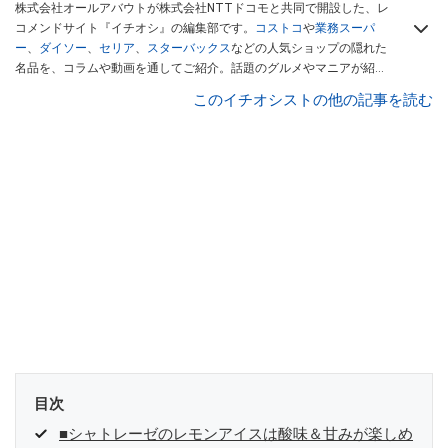
株式会社オールアバウトが株式会社NTTドコモと共同で開設した、レ
コメンドサイト『イチオシ』の編集部です。
コストコ
や
業務スーパ
ー
、
ダイソー
、
セリア
、
スターバックス
などの人気ショップの隠れた
名品を、コラムや動画を通してご紹介。話題のグルメやマニアが紹介
するアウトドア情報も満載です。配信しているコンテンツは専門家や
このイチオシストの他の記事を読む
インフルエンサーが実際に使用してレビューしています。毎日トレン
ド情報をお届けしているので、ぜひ
Googleニュースでフォロー
してく
ださい！
目次
■シャトレーゼのレモンアイスは酸味＆甘みが楽しめ