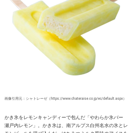
画像引用元：シャトレーゼ（https://www.chateraise.co.jp/ec/default.aspx）
かき氷をレモンキャンディーで包んだ「やわらか氷バー
瀬戸内レモン」。かき氷は、南アルプス白州名水の氷とレ