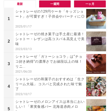
最新
一週間
一ヶ月
シャトレーゼの129円ケーキ「キッズショ
ート」が可愛すぎ！子供会やパーティに◎
1
2025/01/17
シャトレーゼの焼き菓子は手土産に最適！
シャトー・レザンは高コスパ＆高見えで美
2
味
2023/03/13
シャトレーゼ「ガトーショコラ」は“チョ
コ好き納得”の濃厚さでお値段以上の味！
3
リニ...
2021/06/20
シャトレーゼの和菓子のおすすめは「生ク
リーム大福」 コスパと完成された味で魅
4
了
2023/10/17
シャトレーゼのメロンアイスは本当におい
しい！「果実食感バー 北海道赤肉メロ
5