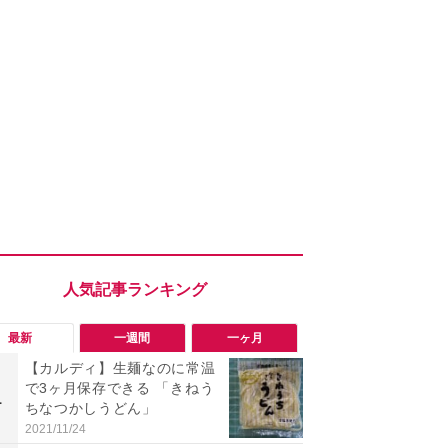
最新
一週間
一ヶ月
【カルディ】生麺なのに常温
「勝手にデ
で3ヶ月保存できる 「きねう
る!?」Win
1
1
ちなつかしうどん」
オフにして最
身を守る技
2021/11/24
2026/08/05