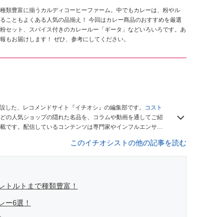
種類豊富に揃うカルディコーヒーファーム。中でもカレーは、粉やル
ることもよくある人気の品揃え！ 今回はカレー商品のおすすめを厳選
粉セット、スパイス付きのカレールー「ギータ」などいろいろです。あ
報もお届けします！ ぜひ、参考にしてください。
開設した、レコメンドサイト『イチオシ』の編集部です。
コスト
どの人気ショップの隠れた名品を、コラムや動画を通してご紹
載です。配信しているコンテンツは専門家やインフルエンサー
をお届けしているので、ぜひ
Googleニュースでフォロー
してく
このイチオシストの他の記事を読む
レトルトまで種類豊富！
レー6選！