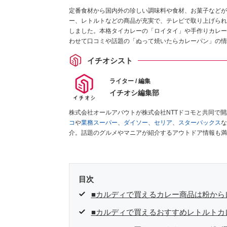
定番食材から国内外の珍しい調味料や食材、お菓子などが
ー、レトルトなどの商品が充実で、テレビで取り上げられ
しました。本格タイカレーの「ロイタイ」や手作りカレー
わせて口コミや話題の「ぬって焼いたらカレーパン」の情
イチオシスト
ライター / 編集
イチオシ編集部
株式会社オールアバウトが株式会社NTTドコモと共同で
コ
や
業務スーパー
、
ダイソー
、
セリア
、
スターバックス
な
介。話題のグルメやマニアが紹介するアウトドア情報も満
が実際に使用してレビューしています。毎日トレンド情報
ださい！
目次
■カルディで買えるカレー商品は粉から
■カルディで買えるおすすめレトルトカ