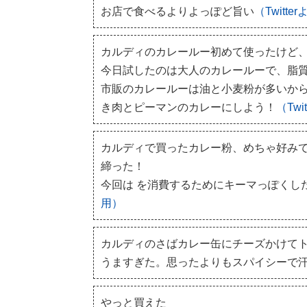
お店で食べるよりよっぽど旨い
（Twitte
カルディのカレールー初めて使ったけど
今日試したのは大人のカレールーで、脂
市販のカレールーは油と小麦粉が多いから
き肉とピーマンのカレーにしよう！
（Twi
カルディで買ったカレー粉、めちゃ好みで
締った！
今回は を消費するためにキーマっぽくし
用）
カルディのさばカレー缶にチーズかけて
うますぎた。思ったよりもスパイシーで
やっと買えた