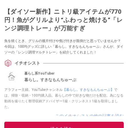
【ダイソー新作】ニトリ級アイテムが770
円！魚がグリルより“ふわっと焼ける”「レ
ンジ調理トレー」が万能すぎ
魚を焼くとき、グリルの後片付けや焦げ付きが面倒だと思っていませんか？
今回は、100均グッズに詳しい「暮らし。すきなもんちゅーぶ」さんが、ダイ
ソーの「レンジ調理マルチトレー」を紹介してくれました！
イチオシスト
暮らし系YouTuber
暮らし。すきなもんちゅーぶ
アラフォー主婦。YouTubeチャンネル
【暮らし。すきなもんちゅーぶ】
で
は、掃除・収納・100均購入品。暮らしの中で好きな物だけを配信。為になる
動画を撮りたく整理収納アドバイザー1級・クリンネスト1級を取得しまし
た。
このイチオシストの他の記事を読む