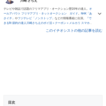
川崎 さちえ
テレビや雑誌で話題のフリマアプリ・オークション歴20年の達人。
オ
ールアバウト フリマアプリ・ネットオークション ガイド
。
NHK「あ
さイチ」
や
フジテレビ「ノンストップ」
などの情報番組に出演。
『で
きるfit 節約の達人川崎さちえのポイ活＋クーポン＋メルカリ スマホで
おトク術』（インプレス刊）
、
『「ゆる副業」のはじめかた メルカリ
このイチオシストの他の記事を読む
スマホ1つでスキマ時間に効率的に稼ぐ！』（翔泳社刊）
ほか著書多
数。ブログは
「川崎さちえのごちゃまぜ日記」
。
■経歴：2003年、夫が子育てをするために、突然会社を辞める。翌月
からの給料が０円になり、家にいながら、しかも空いた時間でできる
オークションに目をつける。しかし、取引の仕方がわからずに、まず
は落札者として参加。その後、出品者側にまわり、家の中の物を出品
しまくる。出品する物がほぼなくなってからは、仕入れを経験。ネッ
トオークションを生活の一部に取り入れるべく、「ネットオークショ
ンやフリマアプリは生活のインフラになる」という考えを持つ。また
消費税増税の社会においては、ネットオークションやフリマアプリが
家計の救世主になりえると考え、業者とは違う視点でユーザーとして
参加中。
目次