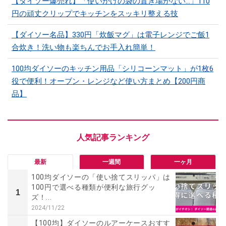
【ダイソー爆売れ】「使いかけの袋の置き場がない…」110
円の頑丈クリップでキッチンをスッキリ整える技
【ダイソー名品】330円「炊飯マグ」は電子レンジでご飯1
合炊き！洗い物も楽ちんでお手入れ簡単！
100均ダイソーのキッチン用品「シリコーンマット」​​が1枚6
役で便利！オーブン・レンジなど使い方まとめ【200円商
品】
最新
一週間
一ヶ月
100均ダイソーの「使い捨てスリッパ」は
100円で選べる種類が便利な旅行グッ
1
ズ！...
2024/11/22
【100均】ダイソーのルアーケースおすす