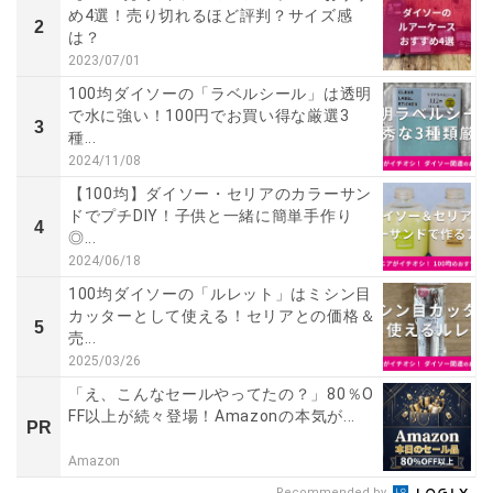
め4選！売り切れるほど評判？サイズ感
2
は？
2023/07/01
100均ダイソーの「ラベルシール」は透明
で水に強い！100円でお買い得な厳選3
3
種...
2024/11/08
【100均】ダイソー・セリアのカラーサン
ドでプチDIY！子供と一緒に簡単手作り
4
◎...
2024/06/18
100均ダイソーの「ルレット」はミシン目
カッターとして使える！セリアとの価格＆
5
売...
2025/03/26
「え、こんなセールやってたの？」80％O
FF以上が続々登場！Amazonの本気が...
PR
Amazon
Recommended by