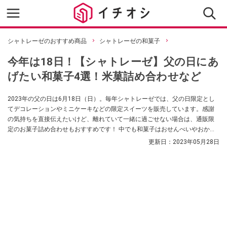
シャトレーゼのおすすめ商品
シャトレーゼの和菓子
今年は18日！【シャトレーゼ】父の日にあ
げたい和菓子4選！米菓詰め合わせなど
2023年の父の日は6月18日（日）。毎年シャトレーゼでは、父の日限定とし
てデコレーションやミニケーキなどの限定スイーツを販売しています。感謝
の気持ちを直接伝えたいけど、離れていて一緒に過ごせない場合は、通販限
定のお菓子詰め合わせもおすすめです！ 中でも和菓子はおせんべいやおかき
など、お父さんにも人気の味わい揃い♪ 今回は、シャトレーゼの父の日にあげ
更新日：
2023年05月28日
たい和菓子を厳選しました。通販限定の和菓子詰め合わせの一覧もあるの
で、せひ参考にしてくださいね。