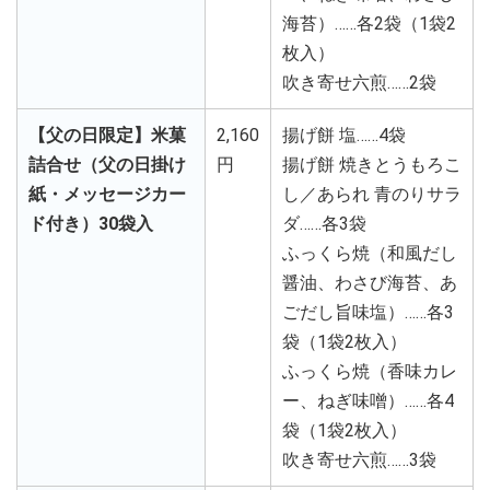
海苔）……各2袋（1袋2
枚入）
吹き寄せ六煎……2袋
【父の日限定】米菓
2,160
揚げ餅 塩……4袋
詰合せ（父の日掛け
円
揚げ餅 焼きとうもろこ
紙・メッセージカー
し／あられ 青のりサラ
ド付き）30袋入
ダ……各3袋
ふっくら焼（和風だし
醤油、わさび海苔、あ
ごだし旨味塩）……各3
袋（1袋2枚入）
ふっくら焼（香味カレ
ー、ねぎ味噌）……各4
袋（1袋2枚入）
吹き寄せ六煎……3袋