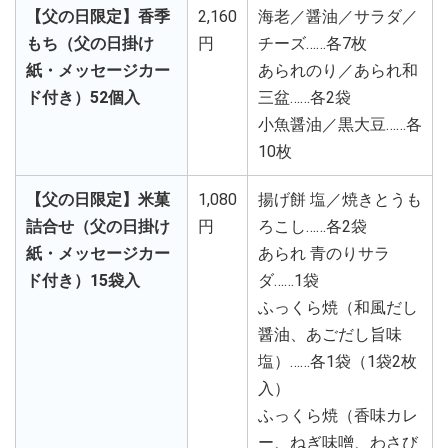
【父の日限定】香季
2,160
海老／醤油／サラダ／
もち（父の日掛け
円
チーズ……各7枚
紙・メッセージカー
あられのり／あられ和
ド付き）52個入
三盆……各2袋
小魚醤油／黒大豆……各
10枚
【父の日限定】米菓
1,080
揚げ餅 塩／焼きとうも
詰合せ（父の日掛け
円
ろこし……各2袋
紙・メッセージカー
あられ 青のりサラ
ド付き）15袋入
ダ……1袋
ふっくら焼（和風だし
醤油、あごだし旨味
塩）……各1袋（1袋2枚
入）
ふっくら焼（香味カレ
ー、ねぎ味噌、わさび