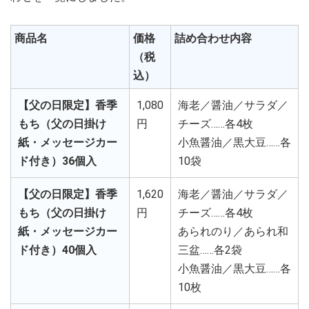
商品名
価格
詰め合わせ内容
（税
込）
【父の日限定】香季
1,080
海老／醤油／サラダ／
もち（父の日掛け
円
チーズ……各4枚
紙・メッセージカー
小魚醤油／黒大豆……各
ド付き）36個入
10袋
【父の日限定】香季
1,620
海老／醤油／サラダ／
もち（父の日掛け
円
チーズ……各4枚
紙・メッセージカー
あられのり／あられ和
ド付き）40個入
三盆……各2袋
小魚醤油／黒大豆……各
10枚