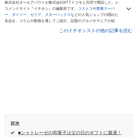
株式会社オールアバウトが株式会社NTTドコモと共同で開設した、レ
コメンドサイト『イチオシ』の編集部です。
コストコ
や
業務スーパ
ー
、
ダイソー
、
セリア
、
スターバックス
などの人気ショップの隠れた
名品を、コラムや動画を通してご紹介。話題のグルメやマニアが紹介
するアウトドア情報も満載です。配信しているコンテンツは専門家や
このイチオシストの他の記事を読む
インフルエンサーが実際に使用してレビューしています。毎日トレン
ド情報をお届けしているので、ぜひ
Googleニュースでフォロー
してく
ださい！
目次
■シャトレーゼの和菓子は父の日のギフトに最適！