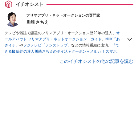
イチオシスト
フリマアプリ・ネットオークションの専門家
川崎 さちえ
テレビや雑誌で話題のフリマアプリ・オークション歴20年の達人。
オ
ールアバウト フリマアプリ・ネットオークション ガイド
。
NHK「あ
さイチ」
や
フジテレビ「ノンストップ」
などの情報番組に出演。
『で
きるfit 節約の達人川崎さちえのポイ活＋クーポン＋メルカリ スマホで
おトク術』（インプレス刊）
、
『「ゆる副業」のはじめかた メルカリ
このイチオシストの他の記事を読む
スマホ1つでスキマ時間に効率的に稼ぐ！』（翔泳社刊）
ほか著書多
数。ブログは
「川崎さちえのごちゃまぜ日記」
。
■経歴：2003年、夫が子育てをするために、突然会社を辞める。翌月
からの給料が０円になり、家にいながら、しかも空いた時間でできる
オークションに目をつける。しかし、取引の仕方がわからずに、まず
は落札者として参加。その後、出品者側にまわり、家の中の物を出品
しまくる。出品する物がほぼなくなってからは、仕入れを経験。ネッ
トオークションを生活の一部に取り入れるべく、「ネットオークショ
ンやフリマアプリは生活のインフラになる」という考えを持つ。また
消費税増税の社会においては、ネットオークションやフリマアプリが
家計の救世主になりえると考え、業者とは違う視点でユーザーとして
参加中。