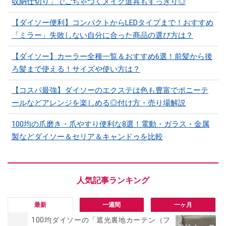
収納仕切り」でごちゃつくメイク道具もすっきり◎
【ダイソー便利】コンパクトからLEDタイプまで！おすすめ
「ミラー」失敗しない自分に合った商品の選び方は？
【ダイソー】カーラー全種一覧＆おすすめ6選！前髪から後
ろ髪まで使える！サイズや使い方は？
【コスパ最強】ダイソーのエクステは色も豊富でポニーテ
ールなどアレンジを楽しめる◎付け方・売り場解説
100均の爪磨き・爪やすり便利な8選！電動・ガラス・金属
製などダイソー＆セリア＆キャンドゥを比較
最新
一週間
一ヶ月
100均ダイソーの「遮光裏地カーテン（フ