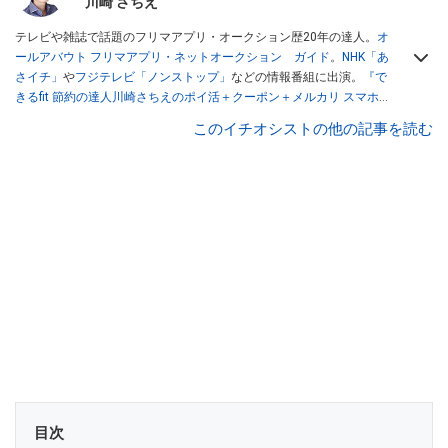
川崎 さちえ
テレビや雑誌で話題のフリマアプリ・オークション歴20年の達人。
オ
ールアバウト フリマアプリ・ネットオークション ガイド
。
NHK「あ
さイチ」
や
フジテレビ「ノンストップ」
などの情報番組に出演。
『で
きるfit 節約の達人川崎さちえのポイ活＋クーポン＋メルカリ スマホで
おトク術』（インプレス刊）
、
『「ゆる副業」のはじめかた メルカリ
このイチオシストの他の記事を読む
スマホ1つでスキマ時間に効率的に稼ぐ！』（翔泳社刊）
ほか著書多
数。ブログは
「川崎さちえのごちゃまぜ日記」
。
■経歴：2003年、夫が子育てをするために、突然会社を辞める。翌月
からの給料が０円になり、家にいながら、しかも空いた時間でできる
オークションに目をつける。しかし、取引の仕方がわからずに、まず
は落札者として参加。その後、出品者側にまわり、家の中の物を出品
しまくる。出品する物がほぼなくなってからは、仕入れを経験。ネッ
トオークションを生活の一部に取り入れるべく、「ネットオークショ
ンやフリマアプリは生活のインフラになる」という考えを持つ。また
消費税増税の社会においては、ネットオークションやフリマアプリが
家計の救世主になりえると考え、業者とは違う視点でユーザーとして
参加中。
目次