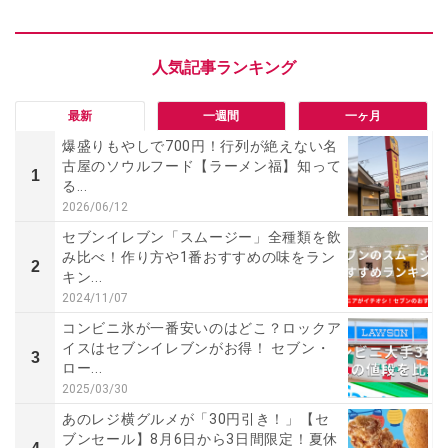
最新
一週間
一ヶ月
爆盛りもやしで700円！行列が絶えない名
古屋のソウルフード【ラーメン福】知って
1
る...
2026/06/12
セブンイレブン「スムージー」全種類を飲
み比べ！作り方や1番おすすめの味をラン
2
キン...
2024/11/07
コンビニ氷が一番安いのはどこ？ロックア
イスはセブンイレブンがお得！ セブン・
3
ロー...
2025/03/30
あのレジ横グルメが「30円引き！」【セ
ブンセール】8月6日から3日間限定！夏休