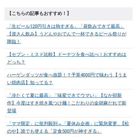
【こちらの記事もおすすめ！】
「生ビール120円引きは熱すぎる」「昼飲みできて最高」
【資さん飲み】うどんやおでんで一杯できるビール祭りが
降臨！
【セブン・ミスド比較】ドーナツを食べ比べ！おすすめは
どっち？
ハーゲンダッツが食べ放題！？予算4000円で味わう【うま
い焼肉店】知ってる？
「冷たくて夏に最高」「味変できてウマい」【なか卯新
作】今度はすき焼き風つけ麺！こだわりの金胡麻だれで新
登場
「ママ限定」に批判殺到→「夏休み企画」に緊急変更…【松
のや】誰でも使える「定食500円が神すぎる」