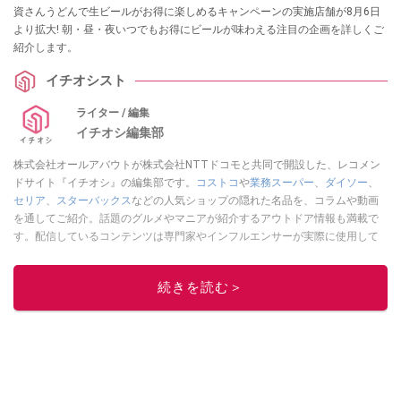
資さんうどんで生ビールがお得に楽しめるキャンペーンの実施店舗が8月6日
より拡大! 朝・昼・夜いつでもお得にビールが味わえる注目の企画を詳しくご
紹介します。
イチオシスト
ライター / 編集
イチオシ編集部
株式会社オールアバウトが株式会社NTTドコモと共同で開設した、レコメン
ドサイト『イチオシ』の編集部です。
コストコ
や
業務スーパー
、
ダイソー
、
セリア
、
スターバックス
などの人気ショップの隠れた名品を、コラムや動画
を通してご紹介。話題のグルメやマニアが紹介するアウトドア情報も満載で
す。配信しているコンテンツは専門家やインフルエンサーが実際に使用して
レビューしています。毎日トレンド情報をお届けしているので、ぜひ
Google
ニュースでフォロー
してください！
続きを読む＞
このイチオシストの他の記事を読む