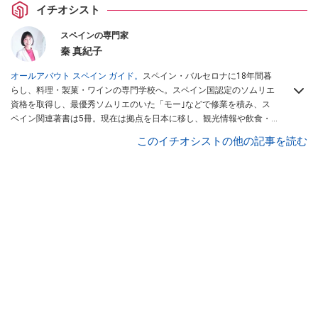
イチオシスト
スペインの専門家
秦 真紀子
オールアバウト スペイン ガイド。
スペイン・バルセロナに18年間暮
らし、料理・製菓・ワインの専門学校へ。スペイン国認定のソムリエ
資格を取得し、最優秀ソムリエのいた「モー｣などで修業を積み、ス
ペイン関連著書は5冊。現在は拠点を日本に移し、観光情報や飲食・
カフェ・スイーツ情報にも携わる。イチオシでは、
業務スーパー
・
ロ
このイチオシストの他の記事を読む
ピア
・
シャトレーゼ
など、食品・スイーツ販売チェーンのおすすめ商
品情報も発信。
著書に『スペインまるごと全17州おいしい旅』（‎産業
編集センター刊）ほか。
■経歴：ワイナリーツアーガイドや、飲食関
連の方の視察旅行のコーディネートやガイド、スペインの食について
の講演などの経験あり。2004年より「カフェ・スイーツ」（柴田書
店）、「料理通信」（料理通信社）をはじめ、日本の雑誌やWEBサイ
トに、ガストロノミー、観光、文化などについて執筆。ガイドブック
の取材のコーディネートや執筆、著書5冊あり。 現在は、拠点をバル
セロナから日本に移し、スペイン関連だけでなく日本の観光情報や飲
食店についてのコンテンツの執筆や、広報PR、出版プロデュースなど
を行う。 ■寄稿雑誌……料理通信、カフェ・スイーツ、TARZANなど ■
寄稿サイト……ぐるなびプロ、Drink planetなど ■取材コーディネー
ト……るるぶスペイン／ララチッタ／aruco／地球の歩き方ほか。