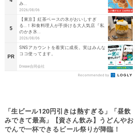
4
み...
2026/08/06
【東京】紅茶ベースの氷がおいしすぎ
る…！和食料理人が手掛ける大人気店『私
5
のかき氷...
2026/08/06
SNSアカウントを着実に成長。実はみんな
ココ使ってます。
PR
Dreaw合同会社
Recommended by
「生ビール120円引きは熱すぎる」「昼飲
みできて最高」【資さん飲み】うどんやお
でんで一杯できるビール祭りが降臨！