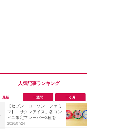
最新
一週間
一ヶ月
【セブン・ローソン・ファミ
「旅行気分
マ】「サクレアイス」各コン
食べ比べし
1
1
ビニ限定フレーバー3種を食
3つのご当地
べ比べ！今夏買うべきは？
新発売
2026/07/24
2026/08/02