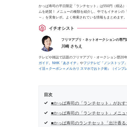
かっぱ寿司の平日限定「ランチセット」は550円（税込
ムを絶賛！ メニューの種類を紹介し、中でもイチオシの
～」を実食レポ。よく検索されている情報もまとめます。
イチオシスト
フリマアプリ・ネットオークションの専門
川崎 さちえ
テレビや雑誌で話題のフリマアプリ・オークション歴20
ガイド
。
NHK「あさイチ」
や
フジテレビ「ノンストップ
イ活＋クーポン＋メルカリ スマホでおトク術』（インプ
キマ時間に効率的に稼ぐ！』（翔泳社刊）
ほか著書多数。
■経歴：2003年、夫が子育てをするために、突然会社を
いた時間でできるオークションに目をつける。しかし、取
品者側にまわり、家の中の物を出品しまくる。出品する物
目次
を生活の一部に取り入れるべく、「ネットオークションや
た消費税増税の社会においては、ネットオークションやフ
■かっぱ寿司の「ランチセット」がおす
点でユーザーとして参加中。
■かっぱ寿司の「ランチセット」メニュ
■かっぱ寿司のランチセット「出汁香る