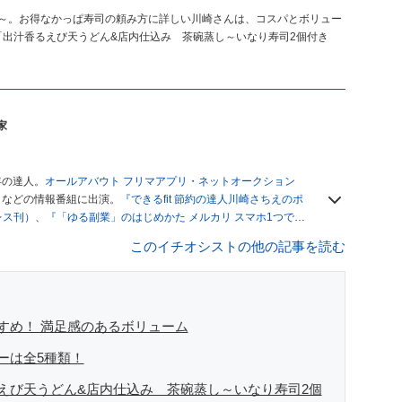
）～。お得なかっぱ寿司の頼み方に詳しい川崎さんは、コスパとボリュー
「出汁香るえび天うどん&店内仕込み 茶碗蒸し～いなり寿司2個付き
家
年の達人。
オールアバウト フリマアプリ・ネットオークション
」
などの情報番組に出演。
『できるfit 節約の達人川崎さちえのポ
レス刊）
、
『「ゆる副業」のはじめかた メルカリ スマホ1つでス
ブログは
「川崎さちえのごちゃまぜ日記」
。
このイチオシストの他の記事を読む
辞める。翌月からの給料が０円になり、家にいながら、しかも空
引の仕方がわからずに、まずは落札者として参加。その後、出
がほぼなくなってからは、仕入れを経験。ネットオークション
フリマアプリは生活のインフラになる」という考えを持つ。ま
リマアプリが家計の救世主になりえると考え、業者とは違う視
すめ！ 満足感のあるボリューム
ーは全5種類！
えび天うどん&店内仕込み 茶碗蒸し～いなり寿司2個