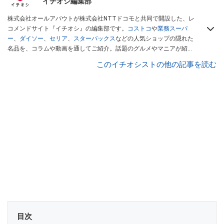
イチオシ編集部
株式会社オールアバウトが株式会社NTTドコモと共同で開設した、レ
コメンドサイト『イチオシ』の編集部です。
コストコ
や
業務スーパ
ー
、
ダイソー
、
セリア
、
スターバックス
などの人気ショップの隠れた
名品を、コラムや動画を通してご紹介。話題のグルメやマニアが紹介
するアウトドア情報も満載です。配信しているコンテンツは専門家や
このイチオシストの他の記事を読む
インフルエンサーが実際に使用してレビューしています。毎日トレン
ド情報をお届けしているので、ぜひ
Googleニュースでフォロー
してく
ださい！
目次