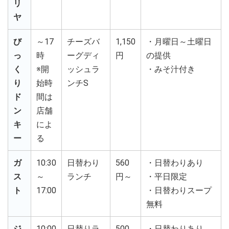
リ
ヤ
び
～17
チーズバ
1,150
・月曜日～土曜日
っ
時
ーグディ
円
の提供
く
※開
ッシュラ
・みそ汁付き
り
始時
ンチS
ド
間は
ン
店舗
キ
によ
ー
る
ガ
10:30
日替わり
560
・日替わりあり
ス
～
ランチ
円～
・平日限定
ト
17:00
・日替わりスープ
無料
ジ
10:00
日替りラ
500
・日替わりあり