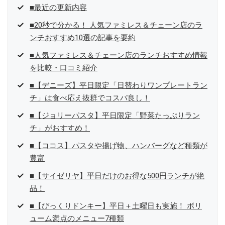
■最近の更新内容
■20秒で分かる！ 人気ファミレス＆チェーン店のラ
ンチおすすめ10選の記事を要約
■人気ファミレス＆チェーン店のランチおすすめ情報
を比較・口コミ紹介
■【デニーズ】平日限定「日替わりワンプレートラン
チ」は食べ応え抜群でコスパ良し！
■【ジョリーパスタ】平日限定「野菜たっぷりラン
チ」がおすすめ！
■【ココス】パスタや揚げ物、ハンバーグなど種類が
豊富
■【サイゼリヤ】平日だけのお得な500円ランチが絶
品！
■【びっくりドンキー】平日＋土曜日も実施！ ボリ
ューム満点のメニュー7種類