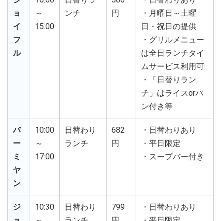
ョ
～
ンチ
円
・月曜日～土曜
イ
15:00
日・祝日の提供
フ
・グリルメニュー
ル
は全日ランチタイ
ムサービス利用可
・「日替りラン
チ」はライスorパ
ン付き等
バ
10:00
日替わり
682
・日替わりあり
ー
～
ランチ
円
・平日限定
ミ
17:00
・スープバー付き
ヤ
ン
ジ
10:30
日替わり
799
・日替わりあり
ョ
～
ランチ
円
・平日限定