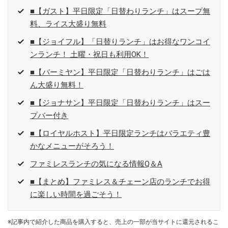
■【ガスト】平日限定「日替わりランチ」はスープ無
料、ライス大盛り無料
■【ジョイフル】「日替りランチ」はお得なワンコイ
ンランチ！ 土曜・祝日も利用OK！
■【バーミヤン】平日限定「日替わりランチ」はごは
ん大盛り無料！
■【ジョナサン】平日限定「日替わりランチ」はスー
プバー付き
■【ロイヤルホスト】平日限定ランチはバラエティ豊
かなメニューがそろう！
ファミレスランチの気になる情報Q＆A
■【まとめ】ファミレス＆チェーン店のランチでお得
に楽しい時間を過ごそう！
※記事内で紹介した商品を購入すると、売上の一部が当サイトに還元されるこ