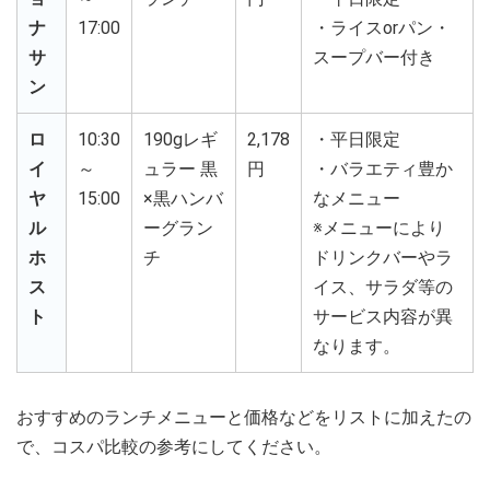
ナ
17:00
・ライスorパン・
サ
スープバー付き
ン
ロ
10:30
190gレギ
2,178
・平日限定
イ
～
ュラー 黒
円
・バラエティ豊か
ヤ
15:00
×黒ハンバ
なメニュー
ル
ーグラン
※メニューにより
ホ
チ
ドリンクバーやラ
ス
イス、サラダ等の
ト
サービス内容が異
なります。
おすすめのランチメニューと価格などをリストに加えたの
で、コスパ比較の参考にしてください。