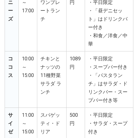
ニ
～
ワンプレ
円
・平日限定
ー
17:00
ートラン
・「昼デニセッ
ズ
チ
ト」はドリンクバ
ー付き
・和食／洋食／中
華
コ
10:00
チキンと
1089
・平日限定
コ
～
ナッツの
円
・スープバー付き
ス
15:00
11種野菜
・「パスタラン
サラダ ラ
チ」はサラダ・ド
ンチ
リンクバー・スー
プバー付き等
サ
11:00
スパゲッ
500
・平日限定
イ
～
ティ・ド
円
・サラダ・スープ
ゼ
15:00
リア
付き