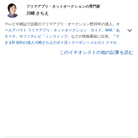
フリマアプリ・ネットオークションの専門家
川崎 さちえ
テレビや雑誌で話題のフリマアプリ・オークション歴20年の達人。
オ
ールアバウト フリマアプリ・ネットオークション ガイド
。
NHK「あ
さイチ」
や
フジテレビ「ノンストップ」
などの情報番組に出演。
『で
きるfit 節約の達人川崎さちえのポイ活＋クーポン＋メルカリ スマホで
おトク術』（インプレス刊）
、
『「ゆる副業」のはじめかた メルカリ
このイチオシストの他の記事を読む
スマホ1つでスキマ時間に効率的に稼ぐ！』（翔泳社刊）
ほか著書多
数。ブログは
「川崎さちえのごちゃまぜ日記」
。
■経歴：2003年、夫が子育てをするために、突然会社を辞める。翌月
からの給料が０円になり、家にいながら、しかも空いた時間でできる
オークションに目をつける。しかし、取引の仕方がわからずに、まず
は落札者として参加。その後、出品者側にまわり、家の中の物を出品
しまくる。出品する物がほぼなくなってからは、仕入れを経験。ネッ
トオークションを生活の一部に取り入れるべく、「ネットオークショ
ンやフリマアプリは生活のインフラになる」という考えを持つ。また
消費税増税の社会においては、ネットオークションやフリマアプリが
家計の救世主になりえると考え、業者とは違う視点でユーザーとして
参加中。