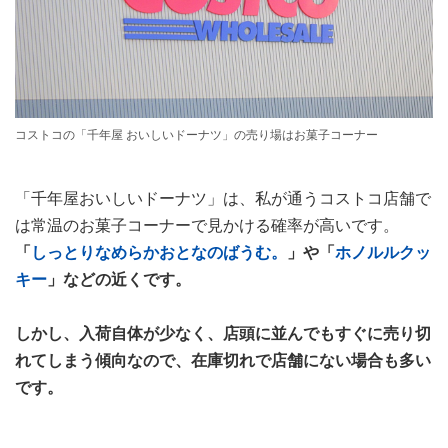
コストコの「千年屋 おいしいドーナツ」の売り場はお菓子コーナー
「千年屋おいしいドーナツ」は、私が通うコストコ店舗で
は常温のお菓子コーナーで見かける確率が高いです。
「
しっとりなめらかおとなのばうむ。
」や「
ホノルルクッ
キー
」などの近くです。
しかし、入荷自体が少なく、店頭に並んでもすぐに売り切
れてしまう傾向なので、在庫切れで店舗にない場合も多い
です。